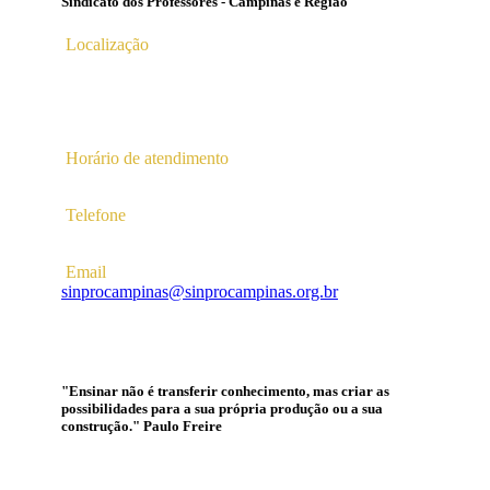
Sindicato dos Professores - Campinas e Região
Localização
Av. Profª Ana Maria Silvestre Adade, 100, Pq. Das
Universidades
Campinas – SP | CEP 13.086-130 |
Horário de atendimento
2ª a 6ª das 10hs às 16hs
Telefone
(19) 3256-5022
Email
sinprocampinas@sinprocampinas.org.br
"Ensinar não é transferir conhecimento, mas criar as
possibilidades para a sua própria produção ou a sua
construção." Paulo Freire