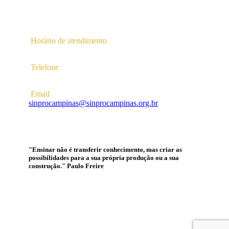
Av. Profª Ana Maria Silvestre Adade, 100, Pq. Das
Universidades
Campinas – SP | CEP 13.086-130 |
Horário de atendimento
2ª a 6ª das 10hs às 16hs
Telefone
(19) 3256-5022
Email
sinprocampinas@sinprocampinas.org.br
"Ensinar não é transferir conhecimento, mas criar as
possibilidades para a sua própria produção ou a sua
construção." Paulo Freire