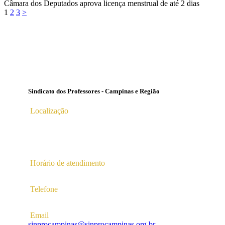
Câmara dos Deputados aprova licença menstrual de até 2 dias
Paginação
Page
Page
Page
1
2
3
>
de
posts
Sindicato dos Professores - Campinas e Região
Localização
Av. Profª Ana Maria Silvestre Adade, 100, Pq. Das
Universidades
Campinas – SP | CEP 13.086-130 |
Horário de atendimento
2ª a 6ª das 10hs às 16hs
Telefone
(19) 3256-5022
Email
sinprocampinas@sinprocampinas.org.br