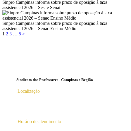
Sinpro Campinas informa sobre prazo de oposição à taxa
assistencial 2026 – Sesi e Senai
Sinpro Campinas informa sobre prazo de oposição à taxa
assistencial 2026 – Senac Ensino Médio
Paginação
Page
Page
Page
Page
1
2
3
…
5
>
de
posts
Sindicato dos Professores - Campinas e Região
Localização
Av. Profª Ana Maria Silvestre Adade, 100, Pq. Das
Universidades
Campinas – SP | CEP 13.086-130 |
Horário de atendimento
2ª a 6ª das 10hs às 16hs