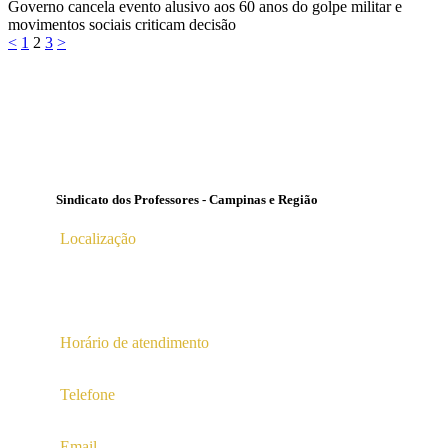
Governo cancela evento alusivo aos 60 anos do golpe militar e
movimentos sociais criticam decisão
Paginação
Page
Page
Page
<
1
2
3
>
de
posts
Sindicato dos Professores - Campinas e Região
Localização
Av. Profª Ana Maria Silvestre Adade, 100, Pq. Das
Universidades
Campinas – SP | CEP 13.086-130 |
Horário de atendimento
2ª a 6ª das 10hs às 16hs
Telefone
(19) 3256-5022
Email