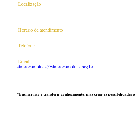
Localização
Av. Profª Ana Maria Silvestre Adade, 100, Pq. Das Universid
Campinas – SP | CEP 13.086-130 |
Horário de atendimento
2ª a 6ª das 10hs às 16hs
Telefone
(19) 3256-5022
Email
sinprocampinas@sinprocampinas.org.br
"Ensinar não é transferir conhecimento, mas criar as possibilidades 