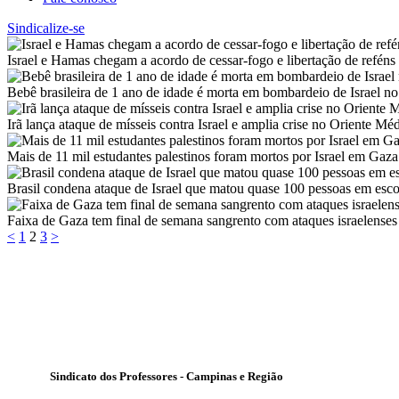
Sindicalize-se
Israel e Hamas chegam a acordo de cessar-fogo e libertação de reféns
Bebê brasileira de 1 ano de idade é morta em bombardeio de Israel n
Irã lança ataque de mísseis contra Israel e amplia crise no Oriente Mé
Mais de 11 mil estudantes palestinos foram mortos por Israel em Gaza
Brasil condena ataque de Israel que matou quase 100 pessoas em esc
Faixa de Gaza tem final de semana sangrento com ataques israelenses 
Paginação
Page
Page
Page
<
1
2
3
>
de
posts
Sindicato dos Professores - Campinas e Região