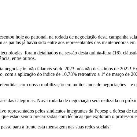
sentou hoje ao patronal, na rodada de negociação desta campanha salar
as pautas já havia sido entre aos representantes das mantenedoras em 17
ecnologias, foram detalhados na sessão desta quinta-feira (16), cláusu
ncia, entre outros.
esta negociação, não falamos só de 2023: nós não desistimos de 2022! 
o, com a aplicação do índice de 10,78% retroativo a 1º de março de 20
s, defendidas com nossa mobilização em muitos anos de negociações – e
se das categorias. Nova rodada de negociação será realizada na próxim
tivo representados pelos sindicatos integrantes da Fepesp a defesa de t
o que estão sendo precarizadas com técnicas que exploram o professor 
passe para a frente esta mensagem nas suas redes sociais!