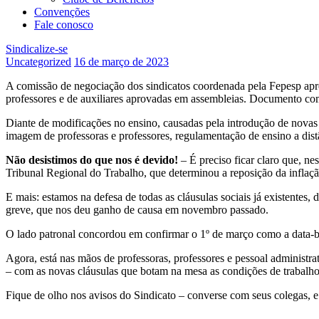
Convenções
Fale conosco
Sindicalize-se
Uncategorized
16 de março de 2023
A comissão de negociação dos sindicatos coordenada pela Fepesp apre
professores e de auxiliares aprovadas em assembleias. Documento com 
Diante de modificações no ensino, causadas pela introdução de novas t
imagem de professoras e professores, regulamentação de ensino a distâ
Não desistimos do que nos é devido!
– É preciso ficar claro que, n
Tribunal Regional do Trabalho, que determinou a reposição da inflaçã
E mais: estamos na defesa de todas as cláusulas sociais já existente
greve, que nos deu ganho de causa em novembro passado.
O lado patronal concordou em confirmar o 1º de março como a data-ba
Agora, está nas mãos de professoras, professores e pessoal administra
– com as novas cláusulas que botam na mesa as condições de trabalh
Fique de olho nos avisos do Sindicato – converse com seus colegas, e 