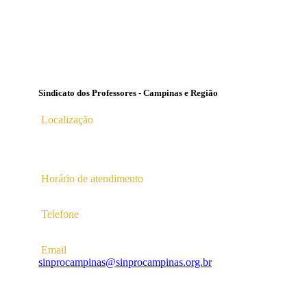
Sindicato dos Professores - Campinas e Região
Localização
Av. Profª Ana Maria Silvestre Adade, 100, Pq. Das Universid
Campinas – SP | CEP 13.086-130 |
Horário de atendimento
2ª a 6ª das 10hs às 16hs
Telefone
(19) 3256-5022
Email
sinprocampinas@sinprocampinas.org.br