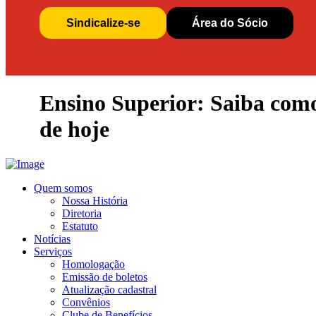
Sindicalize-se
Área do Sócio
Ensino Superior: Saiba como
de hoje
Quem somos
Nossa História
Diretoria
Estatuto
Notícias
Serviços
Homologação
Emissão de boletos
Atualização cadastral
Convênios
Clube de Benefícios