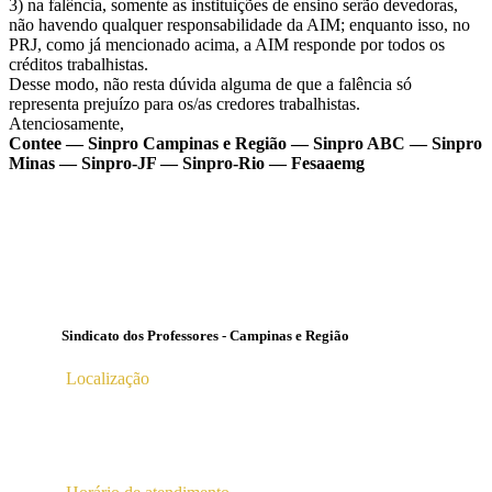
3) na falência, somente as instituições de ensino serão devedoras,
não havendo qualquer responsabilidade da AIM; enquanto isso, no
PRJ, como já mencionado acima, a AIM responde por todos os
créditos trabalhistas.
Desse modo, não resta dúvida alguma de que a falência só
representa prejuízo para os/as credores trabalhistas.
Atenciosamente,
Contee — Sinpro Campinas e Região — Sinpro ABC — Sinpro
Minas — Sinpro-JF — Sinpro-Rio — Fesaaemg
Sindicato dos Professores - Campinas e Região
Localização
Av. Profª Ana Maria Silvestre Adade, 100, Pq. Das
Universidades
Campinas – SP | CEP 13.086-130 |