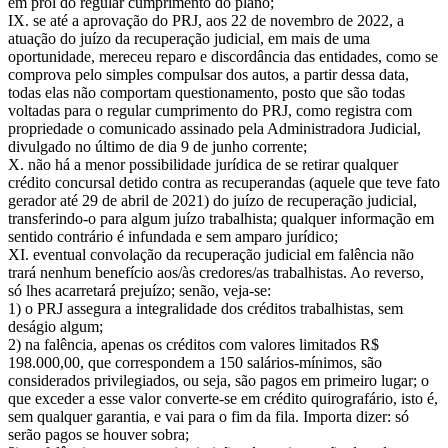
em prol do regular cumprimento do plano;
IX. se até a aprovação do PRJ, aos 22 de novembro de 2022, a
atuação do juízo da recuperação judicial, em mais de uma
oportunidade, mereceu reparo e discordância das entidades, como se
comprova pelo simples compulsar dos autos, a partir dessa data,
todas elas não comportam questionamento, posto que são todas
voltadas para o regular cumprimento do PRJ, como registra com
propriedade o comunicado assinado pela Administradora Judicial,
divulgado no último de dia 9 de junho corrente;
X. não há a menor possibilidade jurídica de se retirar qualquer
crédito concursal detido contra as recuperandas (aquele que teve fato
gerador até 29 de abril de 2021) do juízo de recuperação judicial,
transferindo-o para algum juízo trabalhista; qualquer informação em
sentido contrário é infundada e sem amparo jurídico;
XI. eventual convolação da recuperação judicial em falência não
trará nenhum benefício aos/às credores/as trabalhistas. Ao reverso,
só lhes acarretará prejuízo; senão, veja-se:
1) o PRJ assegura a integralidade dos créditos trabalhistas, sem
deságio algum;
2) na falência, apenas os créditos com valores limitados R$
198.000,00, que correspondem a 150 salários-mínimos, são
considerados privilegiados, ou seja, são pagos em primeiro lugar; o
que exceder a esse valor converte-se em crédito quirografário, isto é,
sem qualquer garantia, e vai para o fim da fila. Importa dizer: só
serão pagos se houver sobra;