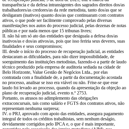
transparência e da defesa intransigentes dos sagrados direitos dos/as
trabalhadores/as credores/as da rede metodista, tanto dos/as que se
desligaram (inativos) quanto dos/as que continuaram com contratos
ativos, o que pode ser facilmente comprovado pelas diversas
manifestações nos autos do processo judicial, pelas dezenas de notas
públicas e por nada menos que 15 tribunas livres;
II. não há um só ato das entidades que desiguala a defesa dos/as
inativos/as e dos/as ativos/as, pois que isso feriria seus deveres, suas
finalidades e seus compromissos;
III. desde o início do processo de recuperação judicial, as entidades
destacaram as dificuldades, para não dizer impossibilidade, de
soerguimento das instituições metodistas, fazendo-o a partir de laudo
técnico produzido pela empresa de auditoria sediada na cidade de
Belo Horizonte, Value Gestão de Negócios Ltda., por elas
contratada com a finalidade de, a partir da documentação acostada
no processo, analisar se isso era viável ou não. Frise-se que esse
laudo foi levado ao processo, quando da apresentação da objeção ao
plano de recuperação judicial, evento n.º 2753.
Portanto, os atrasos no adimplemento das obrigações
extraconcursais, tais como salário e FGTS dos contratos ativos, não
representam nenhuma surpresa;
IV. o PRJ, aprovado com apoio das entidades, assegura pagamento
integral de todos os créditos trabalhistas, sem nenhum deságio,
devidamente corrigidos pelo IPCA e, o que é mais importante,