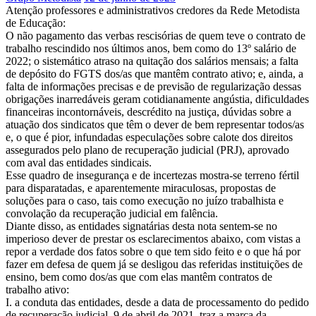
Atenção professores e administrativos credores da Rede Metodista
de Educação:
O não pagamento das verbas rescisórias de quem teve o contrato de
trabalho rescindido nos últimos anos, bem como do 13º salário de
2022; o sistemático atraso na quitação dos salários mensais; a falta
de depósito do FGTS dos/as que mantêm contrato ativo; e, ainda, a
falta de informações precisas e de previsão de regularização dessas
obrigações inarredáveis geram cotidianamente angústia, dificuldades
financeiras incontornáveis, descrédito na justiça, dúvidas sobre a
atuação dos sindicatos que têm o dever de bem representar todos/as
e, o que é pior, infundadas especulações sobre calote dos direitos
assegurados pelo plano de recuperação judicial (PRJ), aprovado
com aval das entidades sindicais.
Esse quadro de insegurança e de incertezas mostra-se terreno fértil
para disparatadas, e aparentemente miraculosas, propostas de
soluções para o caso, tais como execução no juízo trabalhista e
convolação da recuperação judicial em falência.
Diante disso, as entidades signatárias desta nota sentem-se no
imperioso dever de prestar os esclarecimentos abaixo, com vistas a
repor a verdade dos fatos sobre o que tem sido feito e o que há por
fazer em defesa de quem já se desligou das referidas instituições de
ensino, bem como dos/as que com elas mantêm contratos de
trabalho ativo:
I. a conduta das entidades, desde a data de processamento do pedido
de recuperação judicial, 9 de abril de 2021, traz a marca da