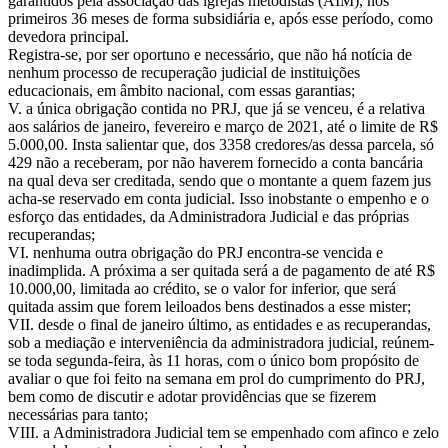
garantidos pela associação das igrejas metodistas (AIM), nos
primeiros 36 meses de forma subsidiária e, após esse período, como
devedora principal.
Registra-se, por ser oportuno e necessário, que não há notícia de
nenhum processo de recuperação judicial de instituições
educacionais, em âmbito nacional, com essas garantias;
V. a única obrigação contida no PRJ, que já se venceu, é a relativa
aos salários de janeiro, fevereiro e março de 2021, até o limite de R$
5.000,00. Insta salientar que, dos 3358 credores/as dessa parcela, só
429 não a receberam, por não haverem fornecido a conta bancária
na qual deva ser creditada, sendo que o montante a quem fazem jus
acha-se reservado em conta judicial. Isso inobstante o empenho e o
esforço das entidades, da Administradora Judicial e das próprias
recuperandas;
VI. nenhuma outra obrigação do PRJ encontra-se vencida e
inadimplida. A próxima a ser quitada será a de pagamento de até R$
10.000,00, limitada ao crédito, se o valor for inferior, que será
quitada assim que forem leiloados bens destinados a esse mister;
VII. desde o final de janeiro último, as entidades e as recuperandas,
sob a mediação e interveniência da administradora judicial, reúnem-
se toda segunda-feira, às 11 horas, com o único bom propósito de
avaliar o que foi feito na semana em prol do cumprimento do PRJ,
bem como de discutir e adotar providências que se fizerem
necessárias para tanto;
VIII. a Administradora Judicial tem se empenhado com afinco e zelo