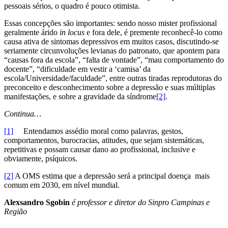
pessoais sérios, o quadro é pouco otimista.
Essas concepções são importantes: sendo nosso mister profissional
geralmente árido
in locus
e fora dele, é premente reconhecê-lo como
causa ativa de sintomas depressivos em muitos casos, discutindo-se
seriamente circunvoluções levianas do patronato, que apontem para
“causas fora da escola”, “falta de vontade”, “mau comportamento do
docente”, “dificuldade em vestir a ‘camisa’ da
escola/Universidade/faculdade”, entre outras tiradas reprodutoras do
preconceito e desconhecimento sobre a depressão e suas múltiplas
manifestações, e sobre a gravidade da síndrome
[2]
.
Continua…
[1]
Entendamos assédio moral como palavras, gestos,
comportamentos, burocracias, atitudes, que sejam sistemáticas,
repetitivas e possam causar dano ao profissional, inclusive e
obviamente, psíquicos.
[2]
A OMS estima que a depressão será a principal doença mais
comum em 2030, em nível mundial.
Alexsandro Sgobin
é professor e diretor do Sinpro Campinas e
Região