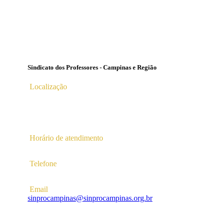
Sindicato dos Professores - Campinas e Região
Localização
Av. Profª Ana Maria Silvestre Adade, 100, Pq. Das
Universidades
Campinas – SP | CEP 13.086-130 |
Horário de atendimento
2ª a 6ª das 10hs às 16hs
Telefone
(19) 3256-5022
Email
sinprocampinas@sinprocampinas.org.br