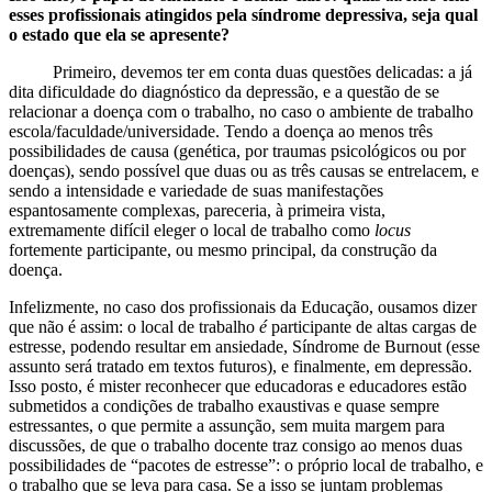
esses profissionais atingidos pela síndrome depressiva, seja qual
o estado que ela se apresente?
Primeiro, devemos ter em conta duas questões delicadas: a já
dita dificuldade do diagnóstico da depressão, e a questão de se
relacionar a doença com o trabalho, no caso o ambiente de trabalho
escola/faculdade/universidade. Tendo a doença ao menos três
possibilidades de causa (genética, por traumas psicológicos ou por
doenças), sendo possível que duas ou as três causas se entrelacem, e
sendo a intensidade e variedade de suas manifestações
espantosamente complexas, pareceria, à primeira vista,
extremamente difícil eleger o local de trabalho como
locus
fortemente participante, ou mesmo principal, da construção da
doença.
Infelizmente, no caso dos profissionais da Educação, ousamos dizer
que não é assim: o local de trabalho
é
participante de altas cargas de
estresse, podendo resultar em ansiedade, Síndrome de Burnout (esse
assunto será tratado em textos futuros), e finalmente, em depressão.
Isso posto, é mister reconhecer que educadoras e educadores estão
submetidos a condições de trabalho exaustivas e quase sempre
estressantes, o que permite a assunção, sem muita margem para
discussões, de que o trabalho docente traz consigo ao menos duas
possibilidades de “pacotes de estresse”: o próprio local de trabalho, e
o trabalho que se leva para casa. Se a isso se juntam problemas