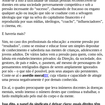
Some-se a isso a dificuldade de muitas pessoas
reconhecerem-se
doentes em uma sociedade perversamente competitiva e sob a
pressão incessante do “sucesso”, chamando de fracasso ou engano
qualquer ação ou inação que não se coadune com a selvagem
ideologia que vige na selva do capitalismo financeiro e é
reproduzida por suas mídias, ideólogos, “coachs”, “influenciadores”,
o cinema, etc.
E haveria mais?
Sim, no caso dos profissionais da educação: a enorme pressão por
“resultados”, como se ensinar e educar fosse um simples depositar
de conhecimento e sabedoria nas mentes de crianças, adolescentes e
jovens adultos. De vários lados vem a pressão para quem, como nós,
labuta em estabelecimentos privados: da Direção, da sociedade, dos
gestores, de pais e mães, e, pasmem, até mesmo de personagens de
pensamentos retrógrados dignos de serem amplamente ignorados
por nós – o que não é possível, pois seus ataques são persistentes.
Conte-se aí o
assédio moral
[1]
,
cuja vilania e capacidade de atingir
uma pessoa negativamente é por demais conhecida.
Eis aí, o quadro preocupante que leva inúmeros docentes às doenças
mentais, sendo imenso o número destes que continua a trabalhar, o
fardo multiplicado pelo mal do corpo e da mente.
Isso dito, o papel do sindicato é deixar claro: quais
direitos
têm