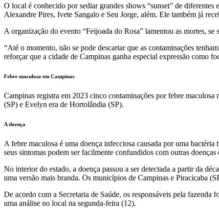
O local é conhecido por sediar grandes shows “sunset” de diferentes e
Alexandre Pires, Ivete Sangalo e Seu Jorge, além. Ele também já rec
A organização do evento “Feijoada do Rosa” lamentou as mortes, se sol
“Até o momento, não se pode descartar que as contaminações tenham e
reforçar que a cidade de Campinas ganha especial expressão como foc
Febre maculosa em Campinas
Campinas registra em 2023 cinco contaminações por febre maculosa na
(SP) e Evelyn era de Hortolândia (SP).
A doença
A febre maculosa é uma doença infecciosa causada por uma bactéria tra
seus sintomas podem ser facilmente confundidos com outras doenças q
No interior do estado, a doença passou a ser detectada a partir da déc
uma versão mais branda. Os municípios de Campinas e Piracicaba (SP)
De acordo com a Secretaria de Saúde, os responsáveis pela fazenda f
uma análise no local na segunda-feira (12).