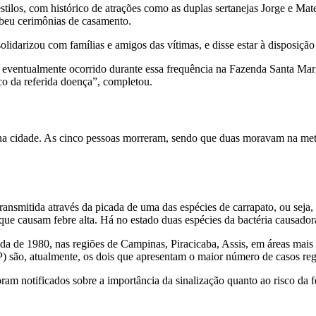
stilos, com histórico de atrações como as duplas sertanejas Jorge e Mat
ebeu cerimônias de casamento.
idarizou com famílias e amigos das vítimas, e disse estar à disposição
ventualmente ocorrido durante essa frequência na Fazenda Santa Marga
o da referida doença”, completou.
 cidade. As cinco pessoas morreram, sendo que duas moravam na metróp
nsmitida através da picada de uma das espécies de carrapato, ou seja, 
ue causam febre alta. Há no estado duas espécies da bactéria causador
ada de 1980, nas regiões de Campinas, Piracicaba, Assis, em áreas mais 
 são, atualmente, os dois que apresentam o maior número de casos reg
oram notificados sobre a importância da sinalização quanto ao risco d