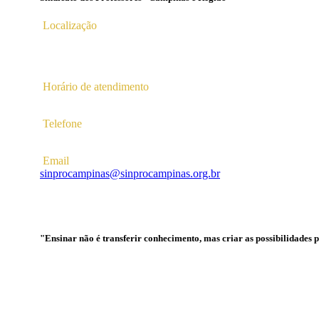
Localização
Av. Profª Ana Maria Silvestre Adade, 100, Pq. Das Universid
Campinas – SP | CEP 13.086-130 |
Horário de atendimento
2ª a 6ª das 10hs às 16hs
Telefone
(19) 3256-5022
Email
sinprocampinas@sinprocampinas.org.br
"Ensinar não é transferir conhecimento, mas criar as possibilidades 