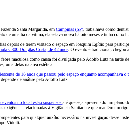
a Fazenda Santa Margarida, em
Campinas (SP)
, trabalhava como dentis
ato de uma tia da vítima, ela estava noiva há oito meses e tinha como hob
ias depois de terem visitado o espaço em Joaquim Egídio para partici
rmula C300 Douglas Costa, de 42 anos
. O evento é tradicional, chegou 
febre maculosa como causa foi divulgada pelo Adolfo Lutz na tarde de
s, uma delas na área estética.
lescente de 16 anos que passou pelo espaço enquanto acompanhava o tr
 depende de análise pelo Adolfo Lutz.
s eventos no local estão suspensos
até que seja apresentado um plano d
s exigências relacionadas à Vigilância Sanitária e que mantém um rig
ompetentes para qualquer auxílio necessário na investigação desse tris
upo Vidotti.