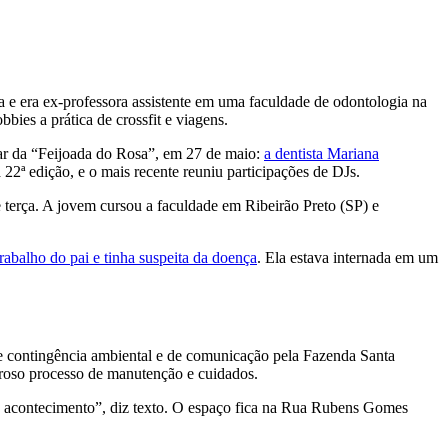
ta e era ex-professora assistente em uma faculdade de odontologia na
bies a prática de crossfit e viagens.
par da “Feijoada do Rosa”, em 27 de maio:
a dentista Mariana
à 22ª edição, e o mais recente reuniu participações de DJs.
 terça. A jovem cursou a faculdade em Ribeirão Preto (SP) e
abalho do pai e tinha suspeita da doença
. Ela estava internada em um
e contingência ambiental e de comunicação pela Fazenda Santa
oroso processo de manutenção e cuidados.
te acontecimento”, diz texto. O espaço fica na Rua Rubens Gomes