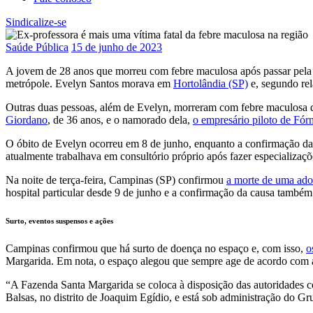
Sindicalize-se
Saúde Pública
15 de junho de 2023
A jovem de 28 anos que morreu com febre maculosa após passar pel
metrópole. Evelyn Santos morava em
Hortolândia (SP)
e, segundo rel
Outras duas pessoas, além de Evelyn, morreram com febre maculosa d
Giordano
, de 36 anos, e o namorado dela,
o empresário piloto de Fó
O óbito de Evelyn ocorreu em 8 de junho, enquanto a confirmação da 
atualmente trabalhava em consultório próprio após fazer especializaçõe
Na noite de terça-feira, Campinas (SP) confirmou
a morte de uma ado
hospital particular desde 9 de junho e a confirmação da causa também
Surto, eventos suspensos e ações
Campinas confirmou que há surto de doença no espaço e, com isso,
o
Margarida. Em nota, o espaço alegou que sempre age de acordo com a
“A Fazenda Santa Margarida se coloca à disposição das autoridades c
Balsas, no distrito de Joaquim Egídio, e está sob administração do Gr