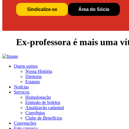
Sindicalize-se
Área do Sócio
Ex-professora é mais uma vít
Quem somos
Nossa História
Diretoria
Estatuto
Notícias
Serviços
Homologação
Emissão de boletos
Atualização cadastral
Convênios
Clube de Benefícios
Convenções
Fale conosco