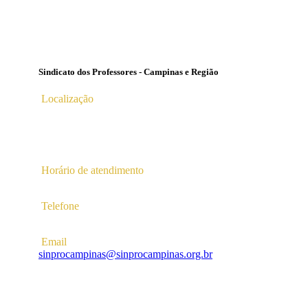
Sindicato dos Professores - Campinas e Região
Localização
Av. Profª Ana Maria Silvestre Adade, 100, Pq. Das
Universidades
Campinas – SP | CEP 13.086-130 |
Horário de atendimento
2ª a 6ª das 10hs às 16hs
Telefone
(19) 3256-5022
Email
sinprocampinas@sinprocampinas.org.br