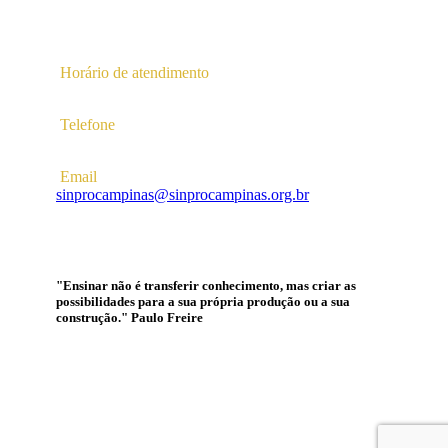
Av. Profª Ana Maria Silvestre Adade, 100, Pq. Das
Universidades
Campinas – SP | CEP 13.086-130 |
Horário de atendimento
2ª a 6ª das 10hs às 16hs
Telefone
(19) 3256-5022
Email
sinprocampinas@sinprocampinas.org.br
"Ensinar não é transferir conhecimento, mas criar as
possibilidades para a sua própria produção ou a sua
construção." Paulo Freire