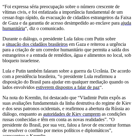
“Foi expressa séria preocupação sobre o número crescente de
vítimas civis, e foi enfatizada a importância fundamental de um
cessar-fogo rápido, da evacuação de cidadãos estrangeiros da Faixa
de Gaza e da garantia de acesso desimpedido ao enclave para
ajuda
humanitária
“, diz o comunicado.
Durante o diálogo, o presidente Lula falou com Putin sobre
a
situação dos cidadãos brasileiros
em Gaza e reiterou a urgência
para a criação de um corredor humanitário que permita a saída dos
estrangeiros e a entrada de remédios, água e alimentos no local, sob
bloqueio israelense.
Lula e Putin também falaram sobre a guerra da Ucrânia. De acordo
com a presidência brasileira, “o presidente Lula reafirmou a
disposição do Brasil para ajudar em qualquer mediação quando os
lados envolvidos
estiverem dispostos a falar de paz
“.
Na nota do Kremlin, foi destacado que “Vladimir Putin expôs as
suas avaliações fundamentais da linha destrutiva do regime de Kiev
e dos seus patronos ocidentais, e reafirmou a abertura da Rússia ao
diálogo, enquanto as
autoridades de Kiev cumprem
as condições
russas conhecidas e têm em conta as novas realidades”. “O
presidente do Brasil, por sua vez, falou a favor de encontrar formas
de resolver o conflito por meios políticos e diplomáticos”,
acrescentou o Kremlin.