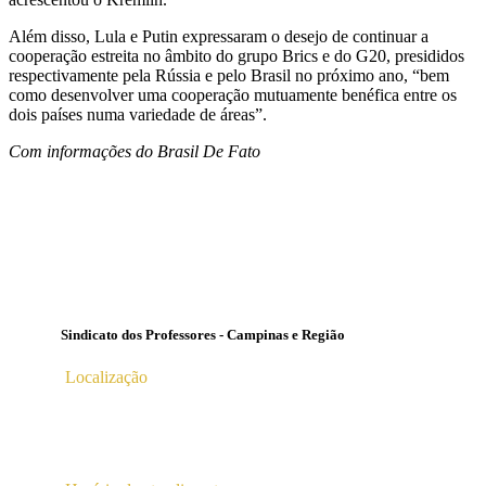
Além disso, Lula e Putin expressaram o desejo de continuar a
cooperação estreita no âmbito do grupo Brics e do G20, presididos
respectivamente pela Rússia e pelo Brasil no próximo ano, “bem
como desenvolver uma cooperação mutuamente benéfica entre os
dois países numa variedade de áreas”.
Com informações do Brasil De Fato
Sindicato dos Professores - Campinas e Região
Localização
Av. Profª Ana Maria Silvestre Adade, 100, Pq. Das
Universidades
Campinas – SP | CEP 13.086-130 |