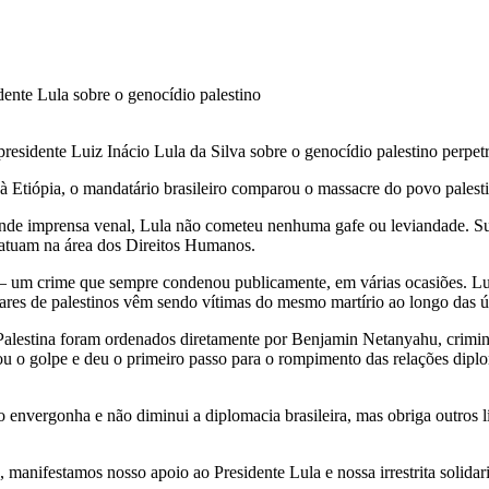
esidente Luiz Inácio Lula da Silva sobre o genocídio palestino perpetra
m à Etiópia, o mandatário brasileiro comparou o massacre do povo pales
grande imprensa venal, Lula não cometeu nenhuma gafe ou leviandade. 
 atuam na área dos Direitos Humanos.
 um crime que sempre condenou publicamente, em várias ocasiões. Lul
ares de palestinos vêm sendo vítimas do mesmo martírio ao longo das úl
 Palestina foram ordenados diretamente por Benjamin Netanyahu, crimi
ou o golpe e deu o primeiro passo para o rompimento das relações diplo
o envergonha e não diminui a diplomacia brasileira, mas obriga outros 
 manifestamos nosso apoio ao Presidente Lula e nossa irrestrita solidar