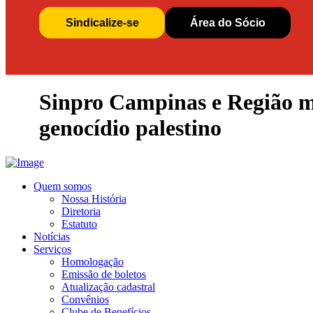
Sindicalize-se
Área do Sócio
Sinpro Campinas e Região ma
genocídio palestino
Quem somos
Nossa História
Diretoria
Estatuto
Notícias
Serviços
Homologação
Emissão de boletos
Atualização cadastral
Convênios
Clube de Benefícios