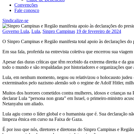
Convenções
Fale conosco
Sindicalize-se
Governo Lula
,
Lula
,
Sinpro Campinas
19 de fevereiro de 2024
O Sinpro Campinas e Região manifesta total apoio às declarações do pr
Em sua fala, proferida na entrevista coletiva que encerrou sua viage
Apesar das duras críticas que têm recebido da extrema direita e da 
todo o mundo e são respaldadas por historiadores e organizações que
Lula, em nenhum momento, negou ou relativizou o holocausto judeu –
exterminados pelo nazismo alemão sob o regime de Adolf Hitler, milh
Muitos dos horrores cometidos contra mulheres, idosos e crianças na
declarar Lula “persona non grata” em Israel, o primeiro-ministro acus
Netanyahu um aliado.
Lula agiu como o líder global e o humanista que é. Sua declaração nã
limpeza étnica em curso na Faixa de Gaza.
É por isso que nós, diretores e diretoras do Sinpro Campinas e Região,