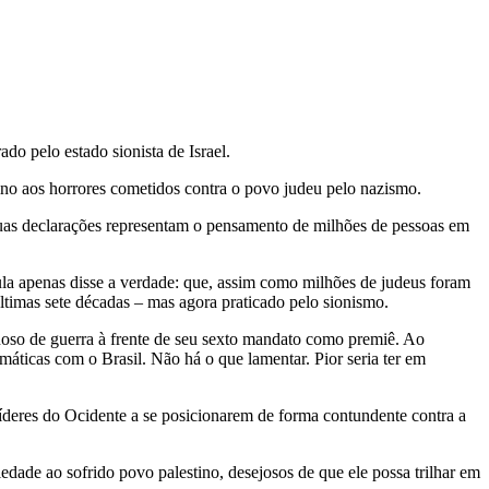
do pelo estado sionista de Israel.
tino aos horrores cometidos contra o povo judeu pelo nazismo.
Suas declarações representam o pensamento de milhões de pessoas em
a apenas disse a verdade: que, assim como milhões de judeus foram
timas sete décadas – mas agora praticado pelo sionismo.
noso de guerra à frente de seu sexto mandato como premiê. Ao
máticas com o Brasil. Não há o que lamentar. Pior seria ter em
líderes do Ocidente a se posicionarem de forma contundente contra a
iedade ao sofrido povo palestino, desejosos de que ele possa trilhar em