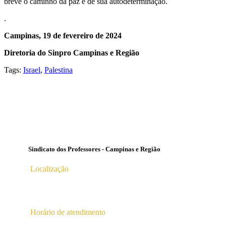
breve o caminho da paz e de sua autodeterminação.
.
Campinas, 19 de fevereiro de 2024
Diretoria do Sinpro Campinas e Região
Tags:
Israel
,
Palestina
Sindicato dos Professores - Campinas e Região
Localização
Av. Profª Ana Maria Silvestre Adade, 100, Pq. Das Universid
Campinas – SP | CEP 13.086-130 |
Horário de atendimento
2ª a 6ª das 10hs às 16hs