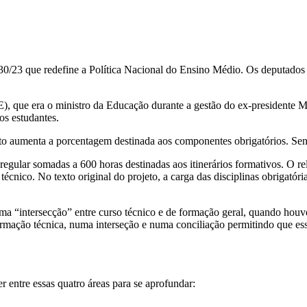
/23 que redefine a Política Nacional do Ensino Médio. Os deputados an
, que era o ministro da Educação durante a gestão do ex-presidente Mi
os estudantes.
eto aumenta a porcentagem destinada aos componentes obrigatórios. Se
regular somadas a 600 horas destinadas aos itinerários formativos. O r
écnico. No texto original do projeto, a carga das disciplinas obrigatór
a “intersecção” entre curso técnico e de formação geral, quando houve
ormação técnica, numa interseção e numa conciliação permitindo que es
er entre essas quatro áreas para se aprofundar: