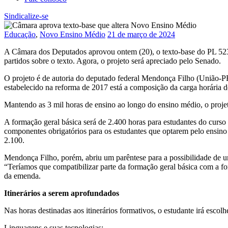
Sindicalize-se
Educação
,
Novo Ensino Médio
21 de março de 2024
A Câmara dos Deputados aprovou ontem (20), o texto-base do PL 5230
partidos sobre o texto. Agora, o projeto será apreciado pelo Senado.
O projeto é de autoria do deputado federal Mendonça Filho (União-PE)
estabelecido na reforma de 2017 está a composição da carga horária d
Mantendo as 3 mil horas de ensino ao longo do ensino médio, o proj
A formação geral básica será de 2.400 horas para estudantes do curso 
componentes obrigatórios para os estudantes que optarem pelo ensino t
2.100.
Mendonça Filho, porém, abriu um parêntese para a possibilidade de um
“Teríamos que compatibilizar parte da formação geral básica com a f
da emenda.
Itinerários a serem aprofundados
Nas horas destinadas aos itinerários formativos, o estudante irá escolh
Linguagens e suas tecnologias;