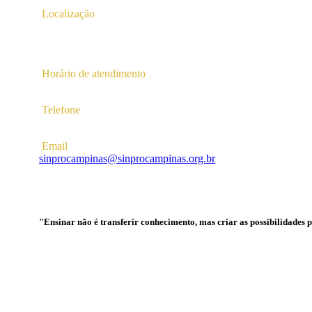
Localização
Av. Profª Ana Maria Silvestre Adade, 100, Pq. Das Universid
Campinas – SP | CEP 13.086-130 |
Horário de atendimento
2ª a 6ª das 10hs às 16hs
Telefone
(19) 3256-5022
Email
sinprocampinas@sinprocampinas.org.br
"Ensinar não é transferir conhecimento, mas criar as possibilidades 