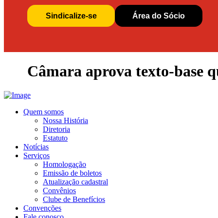
Sindicalize-se
Área do Sócio
Câmara aprova texto-base q
Quem somos
Nossa História
Diretoria
Estatuto
Notícias
Serviços
Homologação
Emissão de boletos
Atualização cadastral
Convênios
Clube de Benefícios
Convenções
Fale conosco