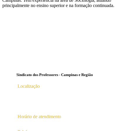
Campinas. Tem experiência na área de Sociologia, atuando
principalmente no ensino superior e na formação continuada.
Sindicato dos Professores - Campinas e Região
Localização
Av. Profª Ana Maria Silvestre Adade, 100, Pq. Das
Universidades
Campinas – SP | CEP 13.086-130 |
Horário de atendimento
2ª a 6ª das 10hs às 16hs