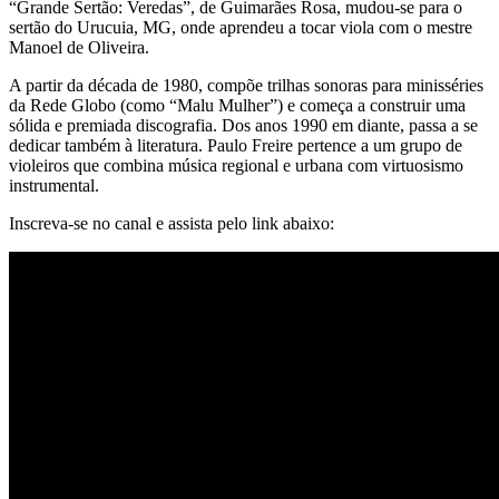
“Grande Sertão: Veredas”, de Guimarães Rosa, mudou-se para o
sertão do Urucuia, MG, onde aprendeu a tocar viola com o mestre
Manoel de Oliveira.
A partir da década de 1980, compõe trilhas sonoras para minisséries
da Rede Globo (como “Malu Mulher”) e começa a construir uma
sólida e premiada discografia. Dos anos 1990 em diante, passa a se
dedicar também à literatura. Paulo Freire pertence a um grupo de
violeiros que combina música regional e urbana com virtuosismo
instrumental.
Inscreva-se no canal e assista pelo link abaixo: