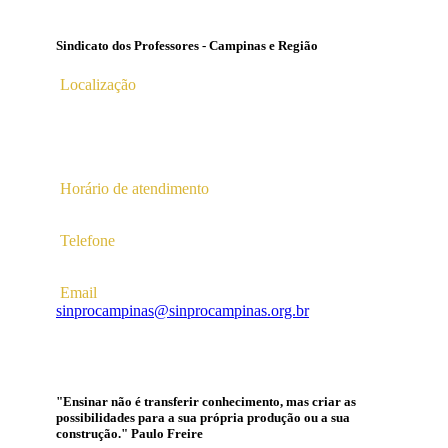
Sindicato dos Professores - Campinas e Região
Localização
Av. Profª Ana Maria Silvestre Adade, 100, Pq. Das
Universidades
Campinas – SP | CEP 13.086-130 |
Horário de atendimento
2ª a 6ª das 10hs às 16hs
Telefone
(19) 3256-5022
Email
sinprocampinas@sinprocampinas.org.br
"Ensinar não é transferir conhecimento, mas criar as
possibilidades para a sua própria produção ou a sua
construção." Paulo Freire