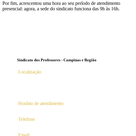
Por fim, acrescentou uma hora ao seu período de atendimento
presencial: agora, a sede do sindicato funciona das 9h às 16h.
Sindicato dos Professores - Campinas e Região
Localização
Av. Profª Ana Maria Silvestre Adade, 100, Pq. Das
Universidades
Campinas – SP | CEP 13.086-130 |
Horário de atendimento
2ª a 6ª das 10hs às 16hs
Telefone
(19) 3256-5022
Email