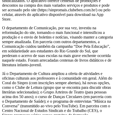
sindicalizados. O aplicativo oferece centenas de promoções e
descontos na compra dos mais variados serviços e produtos e pode
ser acessado pelo site (https://sinpromais.clubeben.com.br/) ou pelo
celular, através do aplicativo disponível para download na App
Store.
O departamento de Comunicação, por sua vez, investiu na
reformulação do site, tornando-o mais funcional e intensificou a
produção e o envio de boletins e notícias, visando manter a categoria
sempre atualizada. Em parceria com outros departamentos, a
Comunicação cuidou também da campanha “Doe Pela Educação”,
em solidariedade aos estudantes do Rio Grande do Sul, que
perderam o acervo de suas escolas na mais grave enchente ocorrida
naquele estado. Foram arrecadadas centenas de livros didáticos e de
literatura infanto-juvenil.
Já o Departamento de Cultura ampliou a oferta de atividades e
oficinas culturais aos professores e à comunidade em geral. Além do
Coral do Sinpro (com inscrições sempre abertas), há novas opções,
como o Clube de Leitura (grupo que se encontra para discutir obras
literárias selecionadas); o Grupo Arteiros de Teatro (para pessoas
acima dos 50 anos); o curso de Danças Circulares (em parceria com
o Departamento de Saúde); e o programa de entrevistas “Música na
Conversa” (transmitido ao vivo pelo YouTube). Em parceira com o
Centro Nacional de Estudos Sindicais e do Trabalho (CES), o