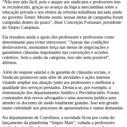
“Não tem sido fácil, pois o ataque aos sindicatos e professores tem
se recrudescido, graças ao avanço da lógica mercantilista sobre a
educação privada e aos efeitos da reforma trabalhista iniciada ainda
no governo Temer. Mesmo assim, nossas metas de campanha foram
cumpridas dentro do prazo”, disse Conceição Fornasari, presidente
do Sinpro Campinas.
Ela ressaltou ainda o apoio dos professores e professoras como
determinante para evitar retrocessos: “Apesar das condições
desfavoráveis, mostramos força nas mesas de negociações e
garantimos cláusulas importantes nas convenções e acordos
coletivos. Sem a união da categoria, isso não seria possível”,
afirmou.
Além do reajuste salarial e da garantia de cláusulas sociais, o
Sindicato promoveu uma série de atividades e ações internas
visando ampliar sua atuação junto aos professores e melhorar a
qualidade dos serviços prestados. Destaca-se, por exemplo, a
restruturação dos departamentos Jurídico e Previdenciário. Foram
contratados dois novos advogados e uma assessora jurídica para
atender os docentes de modo totalmente gratuito. Isso tem gerado
maior celeridade nos processos de aposentadoria e outras demandas.
No departamento de Convênios, a novidade ficou por conta do
lançamento da plataforma “Sinpro Mais”, voltada a professores