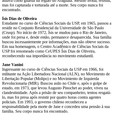
atuava como guarda na região do Araguaia. Mesmo ferida, resistiu,
mas foi capturada e torturada até a morte. Seu corpo nunca foi
encontrado.
Ísis Dias de Oliveira
Estudante no curso de Ciências Sociais da USP, em 1965, passou a
residir no Conjunto Residencial da Universidade de São Paulo
(Crusp). No início de 1972, Ísis se mudou para o Rio de Janeiro,
onde foi presa e, desde então, permanece desaparecida. Sua família
buscou incessantemente por informações, mas não obteve sucesso.
Em sua homenagem, o Centro Acadêmico de Ciências Sociais da
USP foi renomeado como CeUPES Ísis Dias de Oliveira,
reconhecendo sua importância no movimento estudantil.
Jane Vanini
Ingressante no curso de Ciências Sociais da USP em 1966, foi
militante na Ação Libertadora Nacional (ALN), no Movimento de
Libertação Popular (Molipo) e no Movimiento de Izquierda
Revolucionaria (MIR). Buscou asilo no Chile e, após o golpe de
estado, em 1973, que levou Augusto Pinochet ao poder, viveu na
clandestinidade. Após a prisão de seu companheiro, tentou resgatá-
lo, mas foi presa após resistir por quatro horas contra agentes
policiais. Em 1993, o governo chileno reconheceu a
responsabilidade pela morte de Jane e concedeu uma pensão à sua
família. Seu corpo nunca foi encontrado.