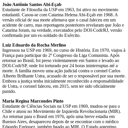
João Antônio Santos Abi-Eçab
Estudante de Filosofia da USP em 1963, foi ativo no movimento
estudantil. Casou-se com Catarina Helena Abi-Eçab em 1968. A
versão oficial de sua morte afirmava que o casal faleceu em um
acidente de carro, mas reportagens posteriores revelaram que João e
Catarina foram, na verdade, executados pelo DOI-Codi/RJ, versão
confirmada por um ex-soldado do Exército.
Luiz Eduardo da Rocha Merlino
Ingressou na USP em 1969, no curso de História. Em 1970, viajou à
França para participar do 2º Congresso da Liga Comunista. Após
retornar ao Brasil, foi preso violentamente em Santos e levado ao
DOI-Codi/SP, onde foi torturado por 24 horas ininterruptas até a
morte. A família moveu uma ação judicial contra o coronel Carlos
Alberto Brilhante Ustra, acusado de ser o responsável por sua morte.
Embora a justiça tenha inicialmente reconhecido a responsabilidade
de Ustra, o coronel faleceu, em 2015, sem ter sido oficialmente
punido.
Maria Regina Marcondes Pinto
Estudante de Ciências Sociais na USP em 1969, mudou-se para o
Chile e atuou no Movimiento de Izquierda Revolucionaria (MIR).
Ao retornar para o Brasil em 1976, após uma breve estadia em
Buenos Aires, desapareceu depois de se encontrar com o médico
Edgardo Enriquez, também ligado ao MIR. O Estado argentino