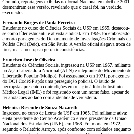
Contudo, reportagens exibidas no Jornal Nacional em abril de 2001
desmentiram essa versão, revelando que o casal foi, na verdade,
executado.
Fernando Borges de Paula Ferreira
Estudante no curso de Ciências Sociais da USP em 1965, destacou-
se como líder estudantil e ativista sindical. Em 1969, foi emboscado
e morto por agentes do Departamento de Investigações Criminais da
Polícia Civil (Deic), em São Paulo. A versão oficial alegava troca de
tiros, mas a necropsia gerou inconsistências.
Francisco José de Oliveira
Estudante de Ciências Sociais, ingressou na USP em 1967, militante
na Ação Libertadora Nacional (ALN) e integrante do Movimento de
Libertação Popular (Molipo). Foi assassinado em 1971, por agentes
do DOI-Codi/SP após uma perseguição policial. O laudo de
necropsia apresentou contradições em relação à foto do Instituto
Médico Legal (IML) e foi registrado com um nome falso, apesar de
ter anotações ao lado com a identidade verdadeira.
Helenira Resende de Souza Nazareth
Ingressou no curso de Letras da USP em 1965. Foi militante ativa:
eleita presidente do Centro Acadêmico e vice-presidente da União
Nacional dos Estudantes (UNE), em 1968. Foi morta em 1972,
segundo o Relatório Arroyo, após confronto com soldados enquanto