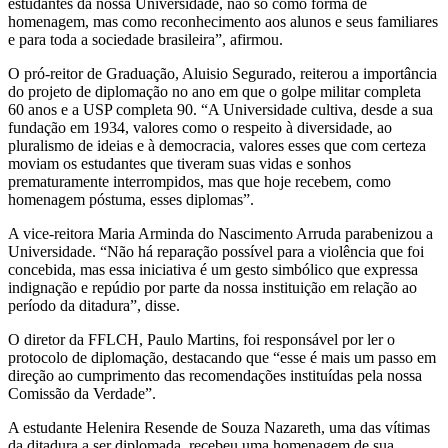
estudantes da nossa Universidade, não só como forma de
homenagem, mas como reconhecimento aos alunos e seus familiares
e para toda a sociedade brasileira”, afirmou.
O pró-reitor de Graduação, Aluisio Segurado, reiterou a importância
do projeto de diplomação no ano em que o golpe militar completa
60 anos e a USP completa 90. “A Universidade cultiva, desde a sua
fundação em 1934, valores como o respeito à diversidade, ao
pluralismo de ideias e à democracia, valores esses que com certeza
moviam os estudantes que tiveram suas vidas e sonhos
prematuramente interrompidos, mas que hoje recebem, como
homenagem póstuma, esses diplomas”.
A vice-reitora Maria Arminda do Nascimento Arruda parabenizou a
Universidade. “Não há reparação possível para a violência que foi
concebida, mas essa iniciativa é um gesto simbólico que expressa
indignação e repúdio por parte da nossa instituição em relação ao
período da ditadura”, disse.
O diretor da FFLCH, Paulo Martins, foi responsável por ler o
protocolo de diplomação, destacando que “esse é mais um passo em
direção ao cumprimento das recomendações instituídas pela nossa
Comissão da Verdade”.
A estudante Helenira Resende de Souza Nazareth, uma das vítimas
da ditadura a ser diplomada, recebeu uma homenagem de sua