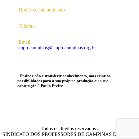
Horário de atendimento
2ª a 6ª das 10hs às 16hs
Telefone
(19) 3256-5022
Email
sinprocampinas@sinprocampinas.org.br
"Ensinar não é transferir conhecimento, mas criar as
possibilidades para a sua própria produção ou a sua
construção." Paulo Freire
Todos os direitos reservados -
SINDICATO DOS PROFESSORES DE CAMPINAS E REGIÃO