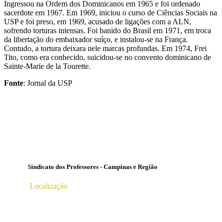
Ingressou na Ordem dos Dominicanos em 1965 e foi ordenado
sacerdote em 1967. Em 1969, iniciou o curso de Ciências Sociais na
USP e foi preso, em 1969, acusado de ligações com a ALN,
sofrendo torturas intensas. Foi banido do Brasil em 1971, em troca
da libertação do embaixador suíço, e instalou-se na França.
Contudo, a tortura deixara nele marcas profundas. Em 1974, Frei
Tito, como era conhecido, suicidou-se no convento dominicano de
Sainte-Marie de la Tourette.
Fonte
: Jornal da USP
Sindicato dos Professores - Campinas e Região
Localização
Av. Profª Ana Maria Silvestre Adade, 100, Pq. Das
Universidades
Campinas – SP | CEP 13.086-130 |