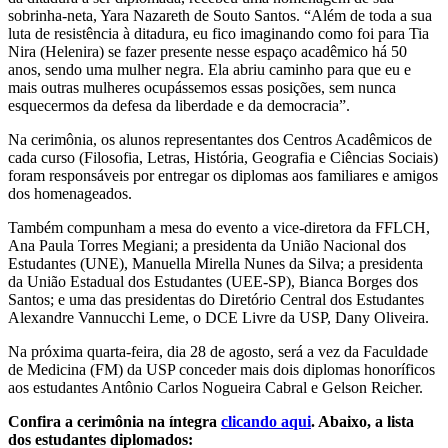
sobrinha-neta, Yara Nazareth de Souto Santos. “Além de toda a sua
luta de resistência à ditadura, eu fico imaginando como foi para Tia
Nira (Helenira) se fazer presente nesse espaço acadêmico há 50
anos, sendo uma mulher negra. Ela abriu caminho para que eu e
mais outras mulheres ocupássemos essas posições, sem nunca
esquecermos da defesa da liberdade e da democracia”.
Na cerimônia, os alunos representantes dos Centros Acadêmicos de
cada curso (Filosofia, Letras, História, Geografia e Ciências Sociais)
foram responsáveis por entregar os diplomas aos familiares e amigos
dos homenageados.
Também compunham a mesa do evento a vice-diretora da FFLCH,
Ana Paula Torres Megiani; a presidenta da União Nacional dos
Estudantes (UNE), Manuella Mirella Nunes da Silva; a presidenta
da União Estadual dos Estudantes (UEE-SP), Bianca Borges dos
Santos; e uma das presidentas do Diretório Central dos Estudantes
Alexandre Vannucchi Leme, o DCE Livre da USP, Dany Oliveira.
Na próxima quarta-feira, dia 28 de agosto, será a vez da Faculdade
de Medicina (FM) da USP conceder mais dois diplomas honoríficos
aos estudantes Antônio Carlos Nogueira Cabral e Gelson Reicher.
Confira a cerimônia na íntegra
clicando aqui
. Abaixo, a lista
dos estudantes diplomados: