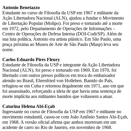
Antonio Benetazzo
Estudante no curso de Filosofia da USP em 1967 e militante da
Ação Libertadora Nacional (ALN), ajudou a fundar o Movimento
de Libertação Popular (Molipo). Foi preso e torturado até a morte
em 1972, pelo Departamento de Operações de Informações –
Centro de Operações de Defesa Interna (DOI-Codi/SP). Além de
sua luta política, Antonio era artista plástico. Em São Paulo, uma
praça próxima ao Museu de Arte de São Paulo (Masp) leva seu
nome.
Carlos Eduardo Pires Fleury
Estudante de Filosofia da USP e integrante da Ação Libertadora
Nacional (ALN), foi preso e torturado em 1969. Em 1970, foi
libertado com outros presos políticos em troca do embaixador
alemão no Brasil, Ehrenfried von Holleben. Banido do País,
refugiou-se em Cuba e retornou ilegalmente em 1971, ano em que
foi assassinado, reforçando a ideia de que havia uma sentença de
morte implícita aos militantes banidos que voltassem a atuar.
Catarina Helena Abi-Eçab
Ingressante no curso de Filosofia da USP em 1967 e militante no
movimento estudantil, casou-se com João Antônio Santos Abi-Eçab,
em 1968. A versão oficial afirma que ambos morreram em um
acidente de carro no Rio de Janeiro, em novembro de 1968.