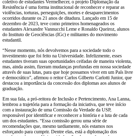
coletivo de estudantes Vermelhecer, o projeto Diplomação da
Resistência é uma forma institucional de reconhecer e reparar as
violências, torturas, perseguições, mortes e desaparecimentos
ocorridos durante os 21 anos de ditadura. Lançado em 15 de
dezembro de 2023, teve como primeiros homenageados os
estudantes Alexandre Vannucchi Leme e Ronaldo Queiroz, alunos
do Instituto de Geociências (IGc) e militantes do movimento
estudantil.
“Nesse momento, nós devolvemos para a sociedade todo o
investimento que foi feito na Universidade. Infelizmente, esses
estudantes tiveram suas oportunidades ceifadas de maneira violenta,
mas, ainda assim, fizeram mudanças profundas em nossa sociedade
através de suas lutas, para que hoje possamos viver em um País livre
e democrático”, afirmou o reitor Carlos Gilberto Carlotti Junior, que
destacou a importância da concessão dos diplomas aos alunos de
graduação.
Em sua fala, a pró-reitora de Inclusão e Pertencimento, Ana Lanna,
lembrou a trajetória para a formação da iniciativa, que teve início
com a instauração de uma Comissão da Verdade da USP,
responsável por identificar e reconhecer a história e a luta de cada
um dos estudantes. “Essa comissão gerou uma série de
recomendações que, mesmo tardiamente, nós estamos nos
esforçando para cumprir. Dentre elas, está a diplomação dos