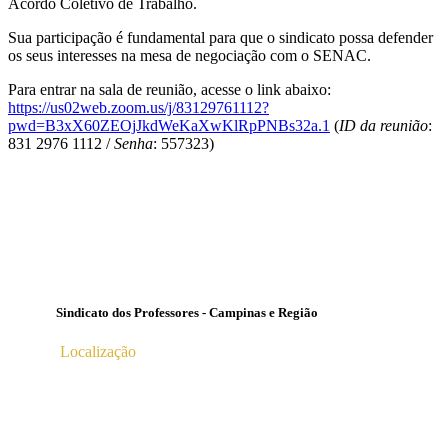
Acordo Coletivo de Trabalho.
Sua participação é fundamental para que o sindicato possa defender
os seus interesses na mesa de negociação com o SENAC.
Para entrar na sala de reunião, acesse o link abaixo:
https://us02web.zoom.us/j/83129761112?
pwd=B3xX60ZEOjJkdWeKaXwKlRpPNBs32a.1
(
ID da reunião
:
831 2976 1112 /
Senha
: 557323)
Sindicato dos Professores - Campinas e Região
Localização
Av. Profª Ana Maria Silvestre Adade, 100, Pq. Das
Universidades
Campinas – SP | CEP 13.086-130 |