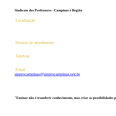
Sindicato dos Professores - Campinas e Região
Localização
Av. Profª Ana Maria Silvestre Adade, 100, Pq. Das Universid
Campinas – SP | CEP 13.086-130 |
Horário de atendimento
2ª a 6ª das 10hs às 16hs
Telefone
(19) 3256-5022
Email
sinprocampinas@sinprocampinas.org.br
"Ensinar não é transferir conhecimento, mas criar as possibilidades 