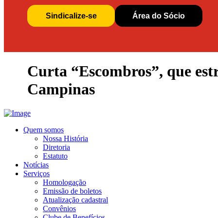
Sindicalize-se
Área do Sócio
Curta “Escombros”, que estr
Campinas
Quem somos
Nossa História
Diretoria
Estatuto
Notícias
Serviços
Homologação
Emissão de boletos
Atualização cadastral
Convênios
Clube de Benefícios