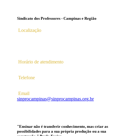
Sindicato dos Professores - Campinas e Região
Localização
Av. Profª Ana Maria Silvestre Adade, 100, Pq. Das
Universidades
Campinas – SP | CEP 13.086-130 |
Horário de atendimento
2ª a 6ª das 10hs às 16hs
Telefone
(19) 3256-5022
Email
sinprocampinas@sinprocampinas.org.br
"Ensinar não é transferir conhecimento, mas criar as
possibilidades para a sua própria produção ou a sua