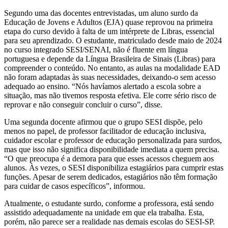
Segundo uma das docentes entrevistadas, um aluno surdo da
Educação de Jovens e Adultos (EJA) quase reprovou na primeira
etapa do curso devido à falta de um intérprete de Libras, essencial
para seu aprendizado. O estudante, matriculado desde maio de 2024
no curso integrado SESI/SENAI, não é fluente em língua
portuguesa e depende da Língua Brasileira de Sinais (Libras) para
compreender o conteúdo. No entanto, as aulas na modalidade EAD
não foram adaptadas às suas necessidades, deixando-o sem acesso
adequado ao ensino. “Nós havíamos alertado a escola sobre a
situação, mas não tivemos resposta efetiva. Ele corre sério risco de
reprovar e não conseguir concluir o curso”, disse.
Uma segunda docente afirmou que o grupo SESI dispõe, pelo
menos no papel, de professor facilitador de educação inclusiva,
cuidador escolar e professor de educação personalizada para surdos,
mas que isso não significa disponibilidade imediata a quem precisa.
“O que preocupa é a demora para que esses acessos cheguem aos
alunos. Às vezes, o SESI disponibiliza estagiários para cumprir estas
funções. Apesar de serem dedicados, estagiários não têm formação
para cuidar de casos específicos”, informou.
Atualmente, o estudante surdo, conforme a professora, está sendo
assistido adequadamente na unidade em que ela trabalha. Esta,
porém, não parece ser a realidade nas demais escolas do SESI-SP.