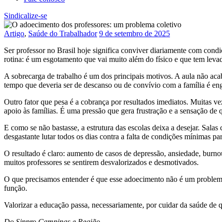
Sindicalize-se
Artigo
,
Saúde do Trabalhador
9 de setembro de 2025
Ser professor no Brasil hoje significa conviver diariamente com cond
rotina: é um esgotamento que vai muito além do físico e que tem levad
A sobrecarga de trabalho é um dos principais motivos. A aula não acaba
tempo que deveria ser de descanso ou de convívio com a família é eng
Outro fator que pesa é a cobrança por resultados imediatos. Muitas vez
apoio às famílias. É uma pressão que gera frustração e a sensação de q
E como se não bastasse, a estrutura das escolas deixa a desejar. Salas
desgastante lutar todos os dias contra a falta de condições mínimas par
O resultado é claro: aumento de casos de depressão, ansiedade, burnou
muitos professores se sentirem desvalorizados e desmotivados.
O que precisamos entender é que esse adoecimento não é um problema 
função.
Valorizar a educação passa, necessariamente, por cuidar da saúde de 
Do Sinpro Campinas e Região