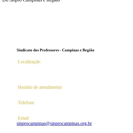
Sindicato dos Professores - Campinas e Região
Localização
Av. Profª Ana Maria Silvestre Adade, 100, Pq. Das Universid
Campinas – SP | CEP 13.086-130 |
Horário de atendimento
2ª a 6ª das 10hs às 16hs
Telefone
(19) 3256-5022
Email
sinprocampinas@sinprocampinas.org.br