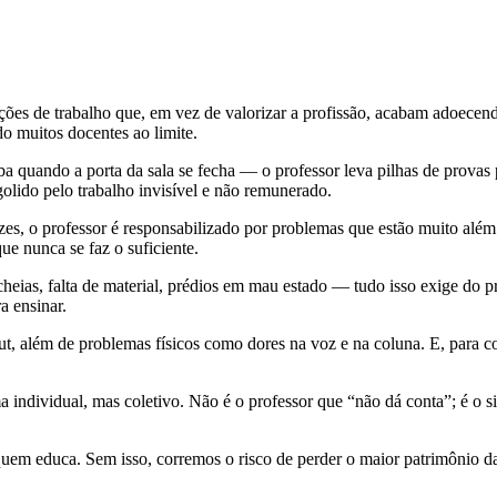
ições de trabalho que, em vez de valorizar a profissão, acabam adoece
o muitos docentes ao limite.
 quando a porta da sala se fecha — o professor leva pilhas de provas pa
olido pelo trabalho invisível e não remunerado.
es, o professor é responsabilizado por problemas que estão muito além d
ue nunca se faz o suficiente.
 cheias, falta de material, prédios em mau estado — tudo isso exige do 
a ensinar.
t, além de problemas físicos como dores na voz e na coluna. E, para co
individual, mas coletivo. Não é o professor que “não dá conta”; é o s
quem educa. Sem isso, corremos o risco de perder o maior patrimônio da 