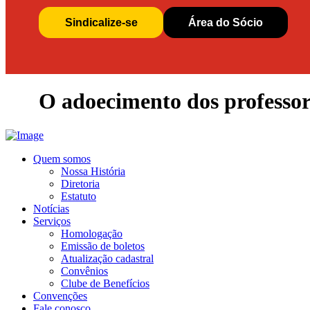
Sindicalize-se
Área do Sócio
O adoecimento dos professor
Quem somos
Nossa História
Diretoria
Estatuto
Notícias
Serviços
Homologação
Emissão de boletos
Atualização cadastral
Convênios
Clube de Benefícios
Convenções
Fale conosco