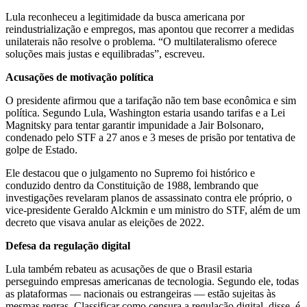
Lula reconheceu a legitimidade da busca americana por
reindustrialização e empregos, mas apontou que recorrer a medidas
unilaterais não resolve o problema. “O multilateralismo oferece
soluções mais justas e equilibradas”, escreveu.
Acusações de motivação política
O presidente afirmou que a tarifação não tem base econômica e sim
política. Segundo Lula, Washington estaria usando tarifas e a Lei
Magnitsky para tentar garantir impunidade a Jair Bolsonaro,
condenado pelo STF a 27 anos e 3 meses de prisão por tentativa de
golpe de Estado.
Ele destacou que o julgamento no Supremo foi histórico e
conduzido dentro da Constituição de 1988, lembrando que
investigações revelaram planos de assassinato contra ele próprio, o
vice-presidente Geraldo Alckmin e um ministro do STF, além de um
decreto que visava anular as eleições de 2022.
Defesa da regulação digital
Lula também rebateu as acusações de que o Brasil estaria
perseguindo empresas americanas de tecnologia. Segundo ele, todas
as plataformas — nacionais ou estrangeiras — estão sujeitas às
mesmas regras. Classificar como censura a regulação digital, disse, é