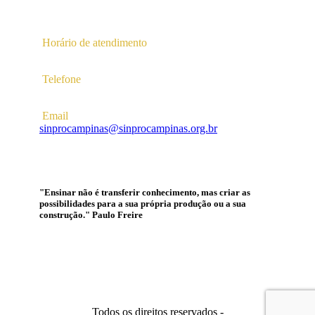
Universidades
Campinas – SP | CEP 13.086-130 |
Horário de atendimento
2ª a 6ª das 10hs às 16hs
Telefone
(19) 3256-5022
Email
sinprocampinas@sinprocampinas.org.br
"Ensinar não é transferir conhecimento, mas criar as
possibilidades para a sua própria produção ou a sua
construção." Paulo Freire
Todos os direitos reservados -