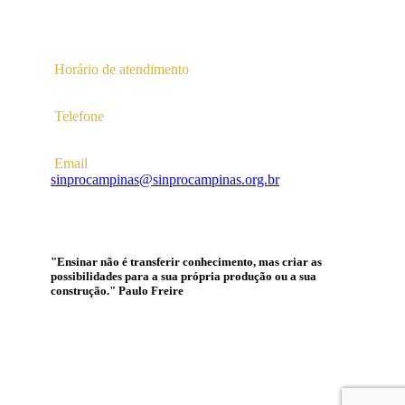
Av. Profª Ana Maria Silvestre Adade, 100, Pq. Das
Universidades
Campinas – SP | CEP 13.086-130 |
Horário de atendimento
2ª a 6ª das 10hs às 16hs
Telefone
(19) 3256-5022
Email
sinprocampinas@sinprocampinas.org.br
"Ensinar não é transferir conhecimento, mas criar as
possibilidades para a sua própria produção ou a sua
construção." Paulo Freire