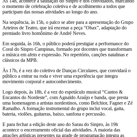
Às 14h, acontece a saudação do Sinpro e dos convidados, marcando
o momento de celebração coletiva e de acolhimento a todos que
participam das nossas atividades ao longo do ano.
Na sequência, às 15h, o palco se abre para a apresentação do Grupo
Arteiros de Teatro, que irá encenar a peça “Obax”, adaptação do
premiado livro homônimo de André Neves.
Em seguida, às 16h, o público poderá prestigiar a performance do
Coral do Sinpro Campinas, formado por docentes que transformam
a música em afeto e expressão. No repertório, canções natalinas e
clássicos da MPB.
Às 17h, é a vez do coletivo de Danças Circulares, que convidará o
público a entrar na roda e viver uma experiência que integra
movimento corporal e autoconhecimento.
Logo depois, às 18h, é a vez do espetáculo musical “Cantos &
Encantos do Nordeste”, com Agnaldo Araújo e banda, que presta
uma homenagem a artistas nordestinos, como Belchior, Fagner e Zé
Ramalho. A formação instrumental do grupo inclui vocal, gaita,
bateria, violões, guitarras, baixo, sanfona e percussão.
E para fechar a edição deste ano do Sarau do Sinpro, às 19h
acontece o encerramento oficial das atividades. A maioria das
atrações artísticas presentes na grade de programação integra as