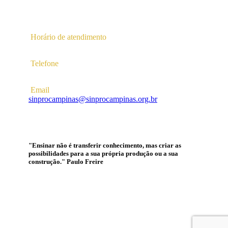
Av. Profª Ana Maria Silvestre Adade, 100, Pq. Das
Universidades
Campinas – SP | CEP 13.086-130 |
Horário de atendimento
2ª a 6ª das 10hs às 16hs
Telefone
(19) 3256-5022
Email
sinprocampinas@sinprocampinas.org.br
"Ensinar não é transferir conhecimento, mas criar as
possibilidades para a sua própria produção ou a sua
construção." Paulo Freire