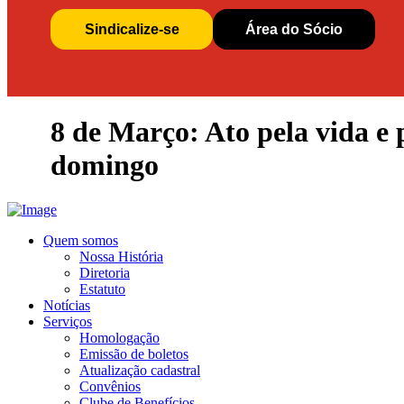
Sindicalize-se
Área do Sócio
8 de Março: Ato pela vida e 
domingo
Quem somos
Nossa História
Diretoria
Estatuto
Notícias
Serviços
Homologação
Emissão de boletos
Atualização cadastral
Convênios
Clube de Benefícios