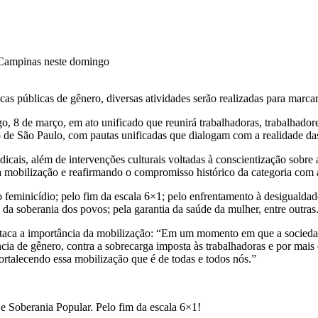
cas públicas de gênero, diversas atividades serão realizadas para marc
 8 de março, em ato unificado que reunirá trabalhadoras, trabalhadores
o de São Paulo, com pautas unificadas que dialogam com a realidade da
dicais, além de intervenções culturais voltadas à conscientização sobre
mobilização e reafirmando o compromisso histórico da categoria com a l
ao feminicídio; pelo fim da escala 6×1; pelo enfrentamento à desiguald
 da soberania dos povos; pela garantia da saúde da mulher, entre outras
aca a importância da mobilização: “Em um momento em que a sociedade 
cia de gênero, contra a sobrecarga imposta às trabalhadoras e por mais
fortalecendo essa mobilização que é de todas e todos nós.”
e Soberania Popular. Pelo fim da escala 6×1!