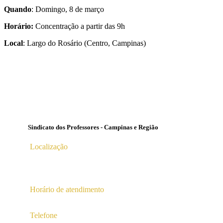
Quando
: Domingo, 8 de março
Horário:
Concentração a partir das 9h
Local
: Largo do Rosário (Centro, Campinas)
Sindicato dos Professores - Campinas e Região
Localização
Av. Profª Ana Maria Silvestre Adade, 100, Pq. Das Universid
Campinas – SP | CEP 13.086-130 |
Horário de atendimento
2ª a 6ª das 10hs às 16hs
Telefone