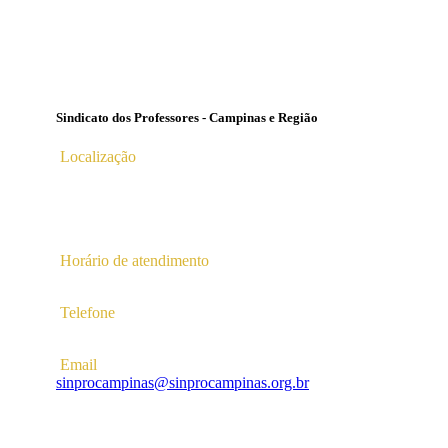
Sindicato dos Professores - Campinas e Região
Localização
Av. Profª Ana Maria Silvestre Adade, 100, Pq. Das
Universidades
Campinas – SP | CEP 13.086-130 |
Horário de atendimento
2ª a 6ª das 10hs às 16hs
Telefone
(19) 3256-5022
Email
sinprocampinas@sinprocampinas.org.br