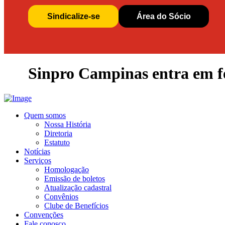
Sindicalize-se
Área do Sócio
Sinpro Campinas entra em fé
Quem somos
Nossa História
Diretoria
Estatuto
Notícias
Serviços
Homologação
Emissão de boletos
Atualização cadastral
Convênios
Clube de Benefícios
Convenções
Fale conosco