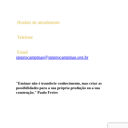
Av. Profª Ana Maria Silvestre Adade, 100, Pq. Das
Universidades
Campinas – SP | CEP 13.086-130 |
Horário de atendimento
2ª a 6ª das 10hs às 16hs
Telefone
(19) 3256-5022
Email
sinprocampinas@sinprocampinas.org.br
"Ensinar não é transferir conhecimento, mas criar as
possibilidades para a sua própria produção ou a sua
construção." Paulo Freire