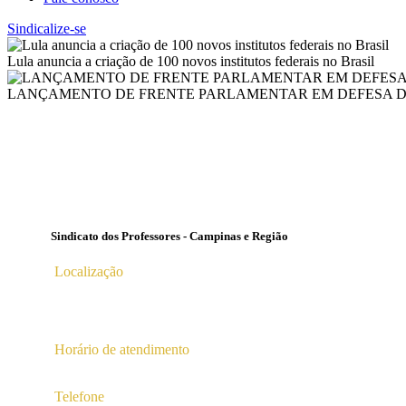
Sindicalize-se
Lula anuncia a criação de 100 novos institutos federais no Brasil
LANÇAMENTO DE FRENTE PARLAMENTAR EM DEFESA DA 
Sindicato dos Professores - Campinas e Região
Localização
Av. Profª Ana Maria Silvestre Adade, 100, Pq. Das Universid
Campinas – SP | CEP 13.086-130 |
Horário de atendimento
2ª a 6ª das 10hs às 16hs
Telefone