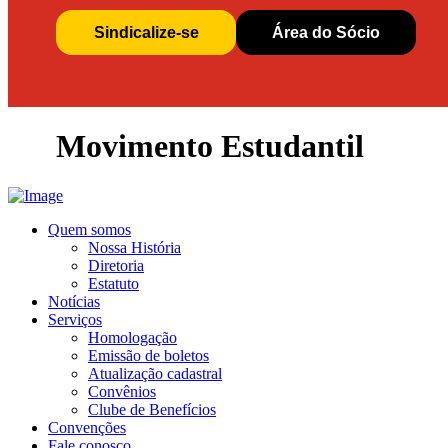
Sindicalize-se
Área do Sócio
Movimento Estudantil
Quem somos
Nossa História
Diretoria
Estatuto
Notícias
Serviços
Homologação
Emissão de boletos
Atualização cadastral
Convênios
Clube de Benefícios
Convenções
Fale conosco