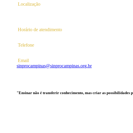
Localização
Av. Profª Ana Maria Silvestre Adade, 100, Pq. Das Universid
Campinas – SP | CEP 13.086-130 |
Horário de atendimento
2ª a 6ª das 10hs às 16hs
Telefone
(19) 3256-5022
Email
sinprocampinas@sinprocampinas.org.br
"Ensinar não é transferir conhecimento, mas criar as possibilidades 