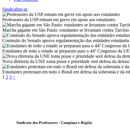
Sindicalize-se
Professores da USP entram em greve em apoio aos estudantes
Marcha gigante em São Paulo: estudantes se levantam contra Tarcísio
Comissão do Senado aprova regulamentação das entidades estudantis
Estudantes de todo o estado se preparam para o 44º Congresso da 
Nova diretoria da UNE toma posse e prioridade será defesa da democr
Estudantes protestam em todo o Brasil em defesa da soberania e da e
Paginação
Page
Page
Page
1
2
3
>
de
posts
Sindicato dos Professores - Campinas e Região