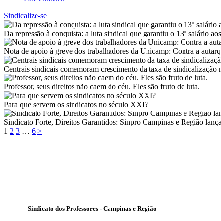
Sindicalize-se
Da repressão à conquista: a luta sindical que garantiu o 13º salário ao
Nota de apoio à greve dos trabalhadores da Unicamp: Contra a autarq
Centrais sindicais comemoram crescimento da taxa de sindicalização 
Professor, seus direitos não caem do céu. Eles são fruto de luta.
Para que servem os sindicatos no século XXI?
Sindicato Forte, Direitos Garantidos: Sinpro Campinas e Região lan
Paginação
Page
Page
Page
Page
1
2
3
…
6
>
de
posts
Sindicato dos Professores - Campinas e Região