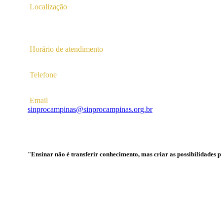
Localização
Av. Profª Ana Maria Silvestre Adade, 100, Pq. Das Universid
Campinas – SP | CEP 13.086-130 |
Horário de atendimento
2ª a 6ª das 10hs às 16hs
Telefone
(19) 3256-5022
Email
sinprocampinas@sinprocampinas.org.br
"Ensinar não é transferir conhecimento, mas criar as possibilidades 