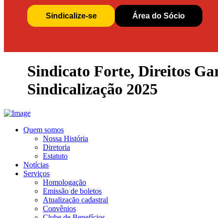
Sindicalize-se
Área do Sócio
Sindicato Forte, Direitos G
Sindicalização 2025
Quem somos
Nossa História
Diretoria
Estatuto
Notícias
Serviços
Homologação
Emissão de boletos
Atualização cadastral
Convênios
Clube de Benefícios