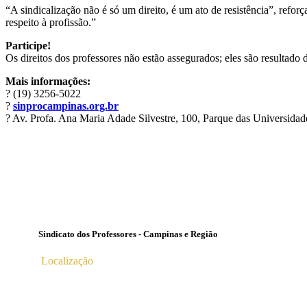
“A sindicalização não é só um direito, é um ato de resistência”, refor
respeito à profissão.”
Participe!
Os direitos dos professores não estão assegurados; eles são resultado d
Mais informações:
? (19) 3256-5022
?
sinprocampinas.org.br
? Av. Profa. Ana Maria Adade Silvestre, 100, Parque das Universida
Sindicato dos Professores - Campinas e Região
Localização
Av. Profª Ana Maria Silvestre Adade, 100, Pq. Das Universid
Campinas – SP | CEP 13.086-130 |