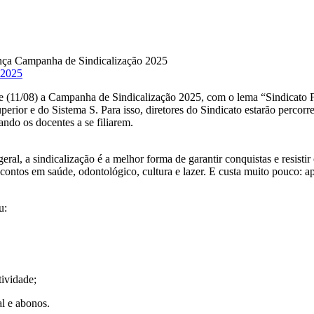
 2025
(11/08) a Campanha de Sindicalização 2025, com o lema “Sindicato For
uperior e do Sistema S. Para isso, diretores do Sindicato estarão percor
ando os docentes a se filiarem.
ral, a sindicalização é a melhor forma de garantir conquistas e resistir
scontos em saúde, odontológico, cultura e lazer. E custa muito pouco: a
u:
tividade;
al e abonos.