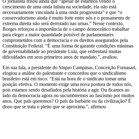
O jornalista frisou ainda que “apesar de estarmos vendo o
crescimento de uma onda lulista na sociedade, ela não está
necessariamente vinculada à uma onda progressista” e que “o
conservadorismo ainda é muito forte entre nós e o pensamento de
extrema direita não será derrotado nas urnas.” Nesse contexto,
Borges reforçou a importância de o campo democrático trabalhar
para eleger a maior quantidade possível de parlamentares
comprometidos com a democracia e os direitos assegurados pela
Constituição Federal. “É uma forma de garantir condições mínimas
de governabilidade ao presidente Lula, que enfrentará muitas
dificuldades em seus primeiros anos de mandato.”, avaliou.
Em sua fala, a presidente do Sinpro Campinas, Conceição Fornasari,
elogiou a análise do palestrante e concordou que o sindicalismo
brasileiro está em risco. “Está na hora de o sindicato tomar uma
posição efetiva. O momento exige uma nova postura de todos nós,
pois estamos sendo desafiados pela história a agir. Ou ficamos ao
lado da democracia agora ou sucumbiremos ao fascismo por muitos
anos. Que país queremos? O país da barbárie ou da civilização? É
disso que se trata o pleito que se aproxima.”, afirmou