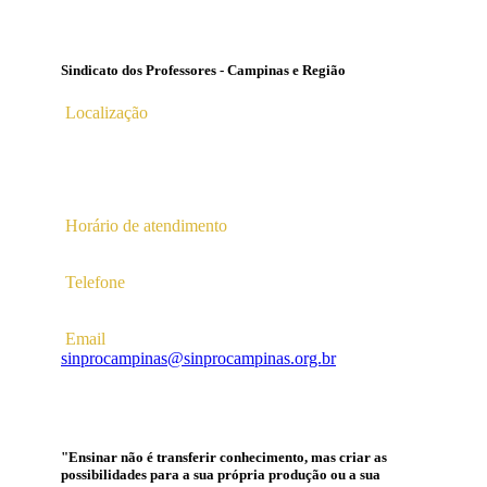
Sindicato dos Professores - Campinas e Região
Localização
Av. Profª Ana Maria Silvestre Adade, 100, Pq. Das
Universidades
Campinas – SP | CEP 13.086-130 |
Horário de atendimento
2ª a 6ª das 10hs às 16hs
Telefone
(19) 3256-5022
Email
sinprocampinas@sinprocampinas.org.br
"Ensinar não é transferir conhecimento, mas criar as
possibilidades para a sua própria produção ou a sua