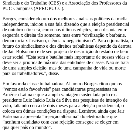
Sindicais e do Trabalho (CES) e a Associação dos Professores da
PUC Campinas (APROPUCC).
Borges, considerado um dos melhores analistas políticos da mídia
independente, iniciou a sua fala dizendo que a eleição presidencial
de outubro não será, como nas últimas edições, uma disputa entre
esquerda x direita tão somente, mas entre “civilização x barbárie,
democracia x fascismo, ciência x negacionismo”. Para o jornalista, o
futuro do sindicalismo e dos direitos trabalhistas depende da derrota
de Jair Bolsonaro e de seu projeto de destruição do estado de bem
estar social. “Esta será a batalha mais importante de nossas vidas e
deve ser a prioridade máxima das entidades de classe. Não se trata
de uma simples eleição, mas de uma campanha de vida ou morte
para os trabalhadores.”, disse.
Em favor da classe trabalhadora, Altamiro Borges citou que os
“ventos estão favoráveis” para candidaturas progressistas na
América Latina e que a ampla vantagem sustentada pelo ex-
presidente Luiz Inácio Lula da Silva nas pesquisas de intenção de
voto, faltando cerca de dois meses para a eleição presidencial, o
coloca em ótimas condições na disputa. Lembrou ainda que Jair
Bolsonaro apresenta “rejeição altíssima” do eleitorado e que
“nenhum candidato com essa rejeição consegue se eleger em
qualquer país do mundo”.