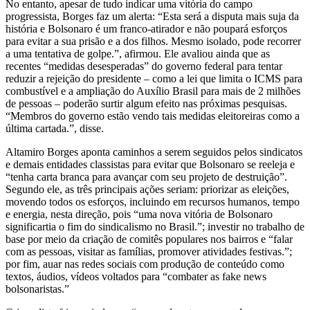
No entanto, apesar de tudo indicar uma vitória do campo
progressista, Borges faz um alerta: “Esta será a disputa mais suja da
história e Bolsonaro é um franco-atirador e não poupará esforços
para evitar a sua prisão e a dos filhos. Mesmo isolado, pode recorrer
a uma tentativa de golpe.”, afirmou. Ele avaliou ainda que as
recentes “medidas desesperadas” do governo federal para tentar
reduzir a rejeição do presidente – como a lei que limita o ICMS para
combustível e a ampliação do Auxílio Brasil para mais de 2 milhões
de pessoas – poderão surtir algum efeito nas próximas pesquisas.
“Membros do governo estão vendo tais medidas eleitoreiras como a
última cartada.”, disse.
Altamiro Borges aponta caminhos a serem seguidos pelos sindicatos
e demais entidades classistas para evitar que Bolsonaro se reeleja e
“tenha carta branca para avançar com seu projeto de destruição”.
Segundo ele, as três principais ações seriam: priorizar as eleições,
movendo todos os esforços, incluindo em recursos humanos, tempo
e energia, nesta direção, pois “uma nova vitória de Bolsonaro
significartia o fim do sindicalismo no Brasil.”; investir no trabalho de
base por meio da criação de comitês populares nos bairros e “falar
com as pessoas, visitar as famílias, promover atividades festivas.”;
por fim, auar nas redes sociais com produção de conteúdo como
textos, áudios, vídeos voltados para “combater as fake news
bolsonaristas.”