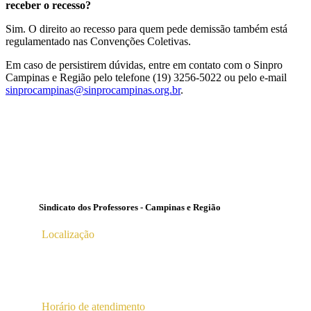
receber o recesso?
Sim. O direito ao recesso para quem pede demissão também está
regulamentado nas Convenções Coletivas.
Em caso de persistirem dúvidas, entre em contato com o Sinpro
Campinas e Região pelo telefone (19) 3256-5022 ou pelo e-mail
sinprocampinas@sinprocampinas.org.br
.
Sindicato dos Professores - Campinas e Região
Localização
Av. Profª Ana Maria Silvestre Adade, 100, Pq. Das
Universidades
Campinas – SP | CEP 13.086-130 |
Horário de atendimento