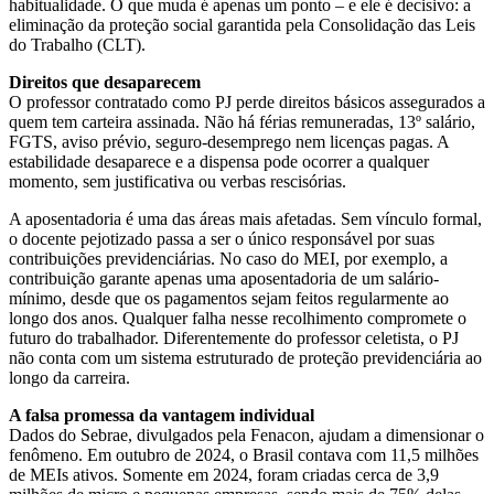
habitualidade. O que muda é apenas um ponto – e ele é decisivo: a
eliminação da proteção social garantida pela Consolidação das Leis
do Trabalho (CLT).
Direitos que desaparecem
O professor contratado como PJ perde direitos básicos assegurados a
quem tem carteira assinada. Não há férias remuneradas, 13º salário,
FGTS, aviso prévio, seguro-desemprego nem licenças pagas. A
estabilidade desaparece e a dispensa pode ocorrer a qualquer
momento, sem justificativa ou verbas rescisórias.
A aposentadoria é uma das áreas mais afetadas. Sem vínculo formal,
o docente pejotizado passa a ser o único responsável por suas
contribuições previdenciárias. No caso do MEI, por exemplo, a
contribuição garante apenas uma aposentadoria de um salário-
mínimo, desde que os pagamentos sejam feitos regularmente ao
longo dos anos. Qualquer falha nesse recolhimento compromete o
futuro do trabalhador. Diferentemente do professor celetista, o PJ
não conta com um sistema estruturado de proteção previdenciária ao
longo da carreira.
A falsa promessa da vantagem individual
Dados do Sebrae, divulgados pela Fenacon, ajudam a dimensionar o
fenômeno. Em outubro de 2024, o Brasil contava com 11,5 milhões
de MEIs ativos. Somente em 2024, foram criadas cerca de 3,9