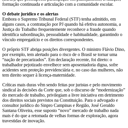
formação continuada e articulação com a comunidade escolar.
O debate jurídico e os alertas
Embora o Supremo Tribunal Federal (STF) tenha admitido, em
alguns casos, a contratação por PJ quando há efetiva autonomia, a
Justiça do Trabalho frequentemente reconhece a fraude quando
identifica subordinação, pessoalidade e habitualidade, garantindo o
vínculo empregatício e os direitos correspondentes.
O próprio STF abriga posições divergentes. O ministro Flávio Dino,
por exemplo, tem alertado para o risco de o Brasil se tornar uma
“nação de precarizados”. Em declaração recente, foi direto: o
trabalhador pejotizado envelhece sem aposentadoria digna, sofre
acidentes sem proteção previdenciária e, no caso das mulheres, não
tem direito sequer à licença-maternidade.
Críticas mais duras vêm sendo feitas por juristas e pelo movimento
sindical às decisões da Corte que, sob o discurso de “modernização”
do mercado de trabalho, privilegiam a livre iniciativa em detrimento
dos direitos sociais previstos na Constituição. Para o advogado e
consultor jurídico do Sinpro Campinas e Região, José Geraldo
Santana Oliveira, esse suposto “novo” mercado de trabalho nada
mais é do que a retomada de velhas formas de exploração, agora
travestidas de inovação.