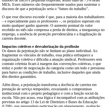
milhões de micro e pequenas empresas, sendo mais de 75% delas
MEIs. Esses números são frequentemente usados para sustentar o
discurso de que a pejotização seria o “futuro do trabalho”.
O que esse discurso esconde é que, para a maioria dos trabalhadores
– e especialmente para os professores –, os prejuízos superam em
muito qualquer ganho aparente. O aumento pontual do valor
recebido no mês não compensa a perda de direitos, a insegurança no
emprego, a ausência de proteção previdenciária e a fragilização da
carreira docente.
Impactos coletivos e desvalorização da profissão
Os danos da pejotização não se limitam ao plano individual. Ao
fragmentar os vínculos de trabalho, essa prática enfraquece a
organização coletiva e dificulta a atuação sindical. Professores sem
contrato celetista ficam à margem das convenções coletivas, o que
reduz o poder de negociação da categoria como um todo e pressiona
para baixo as condições de trabalho, inclusive daqueles que ainda
têm direitos garantidos.
Além disso, a pejotização transforma a docência de carreira em
prestação de serviço temporário, esvaziando o compromisso
institucional com o projeto pedagógico e com a função social da
escola. Não por acaso, essa lógica é incompatível com as atribuições
previstas no artigo 13 da Lei de Diretrizes e Bases da Educação
(LDB), que pressupõem participação em planejamento, avaliação,