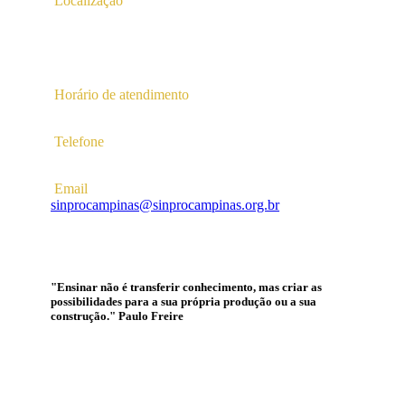
Localização
Av. Profª Ana Maria Silvestre Adade, 100, Pq. Das
Universidades
Campinas – SP | CEP 13.086-130 |
Horário de atendimento
2ª a 6ª das 10hs às 16hs
Telefone
(19) 3256-5022
Email
sinprocampinas@sinprocampinas.org.br
"Ensinar não é transferir conhecimento, mas criar as
possibilidades para a sua própria produção ou a sua
construção." Paulo Freire