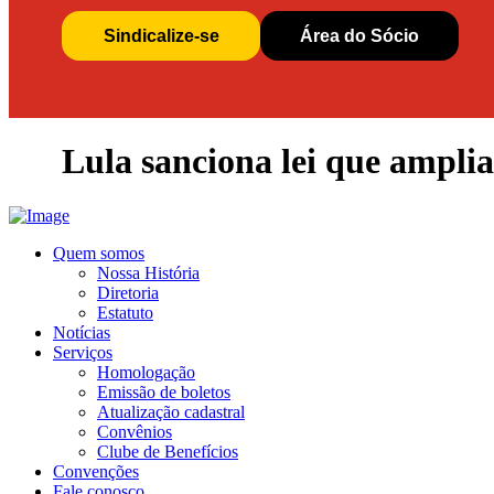
Sindicalize-se
Área do Sócio
Lula sanciona lei que amplia
Quem somos
Nossa História
Diretoria
Estatuto
Notícias
Serviços
Homologação
Emissão de boletos
Atualização cadastral
Convênios
Clube de Benefícios
Convenções
Fale conosco