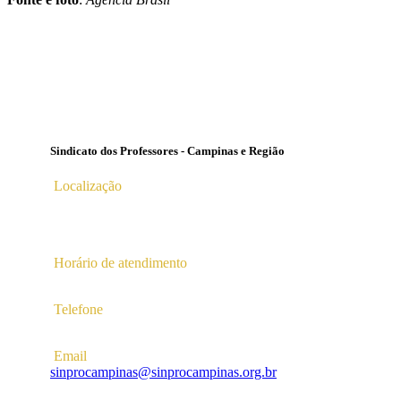
Sindicato dos Professores - Campinas e Região
Localização
Av. Profª Ana Maria Silvestre Adade, 100, Pq. Das Universid
Campinas – SP | CEP 13.086-130 |
Horário de atendimento
2ª a 6ª das 10hs às 16hs
Telefone
(19) 3256-5022
Email
sinprocampinas@sinprocampinas.org.br