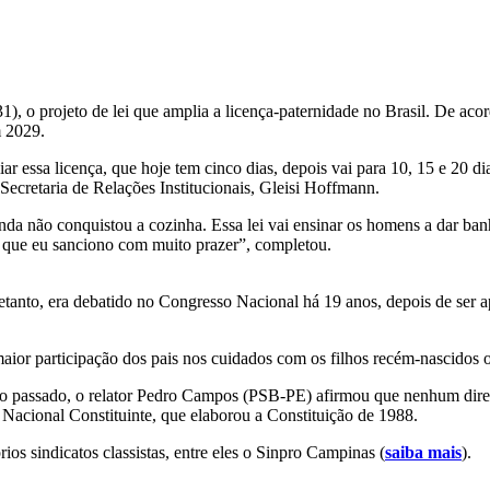
31), o projeto de lei que amplia a licença-paternidade no Brasil. De ac
m 2029.
ar essa licença, que hoje tem cinco dias, depois vai para 10, 15 e 20 d
Secretaria de Relações Institucionais, Gleisi Hoffmann.
a não conquistou a cozinha. Essa lei vai ensinar os homens a dar banh
lei que eu sanciono com muito prazer”, completou.
retanto, era debatido no Congresso Nacional há 19 anos, depois de ser a
maior participação dos pais nos cuidados com os filhos recém-nascidos 
passado, o relator Pedro Campos (PSB-PE) afirmou que nenhum direit
Nacional Constituinte, que elaborou a Constituição de 1988.
ios sindicatos classistas, entre eles o Sinpro Campinas (
saiba mais
).