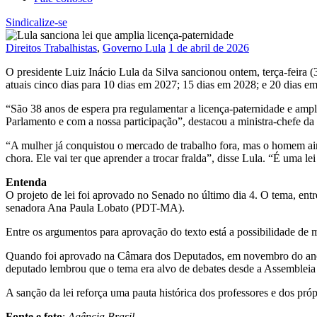
Sindicalize-se
Direitos Trabalhistas
,
Governo Lula
1 de abril de 2026
O presidente Luiz Inácio Lula da Silva sancionou ontem, terça-feira (
atuais cinco dias para 10 dias em 2027; 15 dias em 2028; e 20 dias e
“São 38 anos de espera pra regulamentar a licença-paternidade e ampli
Parlamento e com a nossa participação”, destacou a ministra-chefe da 
“A mulher já conquistou o mercado de trabalho fora, mas o homem aind
chora. Ele vai ter que aprender a trocar fralda”, disse Lula. “É uma 
Entenda
O projeto de lei foi aprovado no Senado no último dia 4. O tema, ent
senadora Ana Paula Lobato (PDT-MA).
Entre os argumentos para aprovação do texto está a possibilidade de 
Quando foi aprovado na Câmara dos Deputados, em novembro do ano 
deputado lembrou que o tema era alvo de debates desde a Assembleia 
A sanção da lei reforça uma pauta histórica dos professores e dos própr
Fonte e foto
:
Agência Brasil