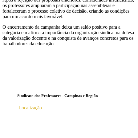
os professores ampliaram a participação nas assembleias e
fortaleceram o processo coletivo de decisão, criando as condições
para um acordo mais favorável.
O encerramento da campanha deixa um saldo positivo para a
categoria e reafirma a importância da organização sindical na defesa
da valorização docente e na conquista de avanços concretos para os
trabalhadores da educação.
Sindicato dos Professores - Campinas e Região
Localização
Av. Profª Ana Maria Silvestre Adade, 100, Pq. Das
Universidades
Campinas – SP | CEP 13.086-130 |