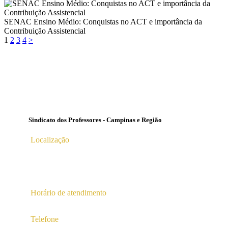
SENAC Ensino Médio: Conquistas no ACT e importância da
Contribuição Assistencial
Paginação
Page
Page
Page
Page
1
2
3
4
>
de
posts
Sindicato dos Professores - Campinas e Região
Localização
Av. Profª Ana Maria Silvestre Adade, 100, Pq. Das
Universidades
Campinas – SP | CEP 13.086-130 |
Horário de atendimento
2ª a 6ª das 10hs às 16hs
Telefone