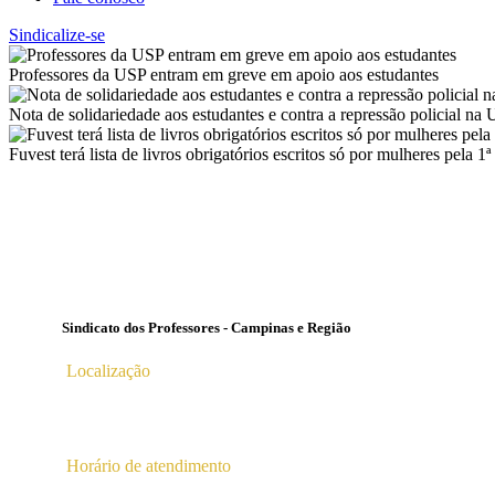
Sindicalize-se
Professores da USP entram em greve em apoio aos estudantes
Nota de solidariedade aos estudantes e contra a repressão policial na
Fuvest terá lista de livros obrigatórios escritos só por mulheres pela 1ª
Sindicato dos Professores - Campinas e Região
Localização
Av. Profª Ana Maria Silvestre Adade, 100, Pq. Das Universid
Campinas – SP | CEP 13.086-130 |
Horário de atendimento
2ª a 6ª das 10hs às 16hs