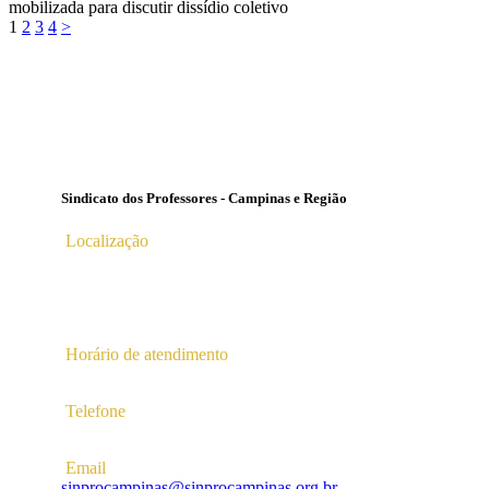
mobilizada para discutir dissídio coletivo
Paginação
Page
Page
Page
Page
1
2
3
4
>
de
posts
Sindicato dos Professores - Campinas e Região
Localização
Av. Profª Ana Maria Silvestre Adade, 100, Pq. Das
Universidades
Campinas – SP | CEP 13.086-130 |
Horário de atendimento
2ª a 6ª das 10hs às 16hs
Telefone
(19) 3256-5022
Email
sinprocampinas@sinprocampinas.org.br